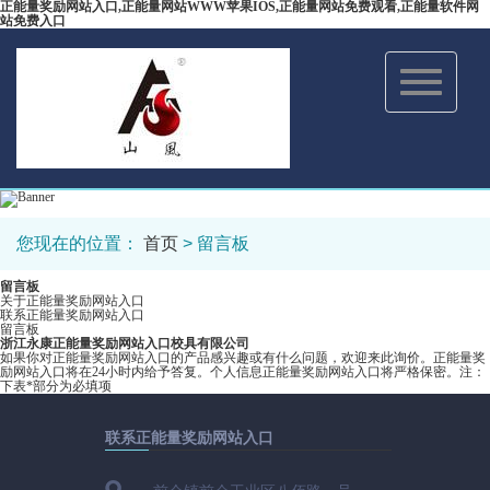
正能量奖励网站入口,正能量网站WWW苹果IOS,正能量网站免费观看,正能量软件网
站免费入口
Toggle
navigation
您现在的位置：
首页
> 留言板
留言板
关于正能量奖励网站入口
联系正能量奖励网站入口
留言板
浙江永康正能量奖励网站入口校具有限公司
如果你对正能量奖励网站入口的产品感兴趣或有什么问题，欢迎来此询价。正能量奖
励网站入口将在24小时内给予答复。个人信息正能量奖励网站入口将严格保密。注：
下表
*
部分为必填项
联系正能量奖励网站入口