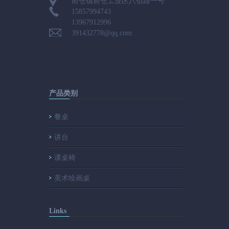
前仓镇前仓工业区八佰路一号
15857994743
13967912996
391432778@qq.com
产品类别
餐桌
讲台
课桌椅
美术绘画桌
Links