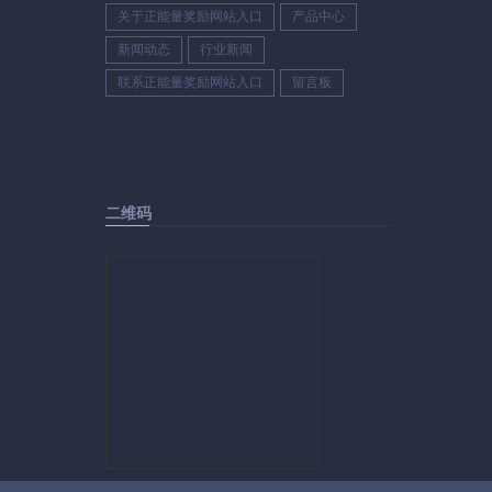
关于正能量奖励网站入口
产品中心
新闻动态
行业新闻
联系正能量奖励网站入口
留言板
二维码