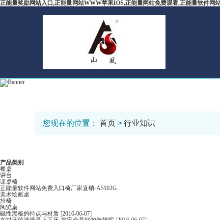
正能量奖励网站入口,正能量网站WWW苹果IOS,正能量网站免费观看,正能量软件网
您现在的位置：
首页
>
行业知识
产品类别
餐桌
讲台
课桌椅
正能量软件网站免费入口椅厂家直销-A5102G
美术绘画桌
排椅
阅览桌
磁性黑板的特点与材质
[2016-06-07]