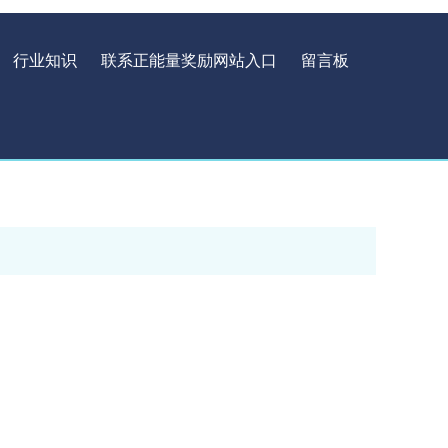
行业知识
联系正能量奖励网站入口
留言板