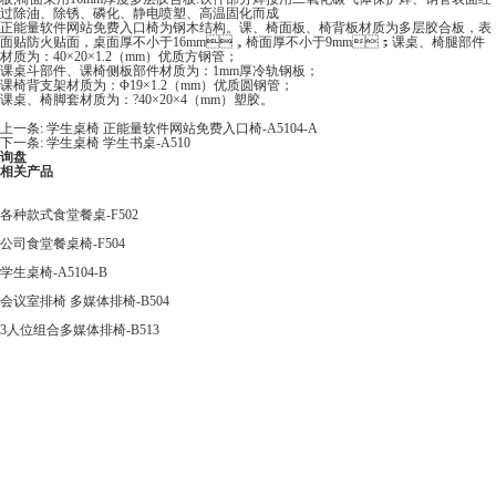
过除油、除锈、磷化、静电喷塑、高温固化而成
正能量软件网站免费入口椅为钢木结构。课、椅面板、椅背板材质为多层胶合板，表
面贴防火贴面，桌面厚不小于16mm，椅面厚不小于9mm；课桌、椅腿部件
材质为：40×20×1.2（mm）优质方钢管；
课桌斗部件、课椅侧板部件材质为：1mm厚冷轨钢板；
课椅背支架材质为：Φ19×1.2（mm）优质圆钢管；
课桌、椅脚套材质为：?40×20×4（mm）塑胶。
上一条:
学生桌椅 正能量软件网站免费入口椅-A5104-A
下一条:
学生桌椅 学生书桌-A510
询盘
相关产品
各种款式食堂餐桌-F502
公司食堂餐桌椅-F504
学生桌椅-A5104-B
会议室排椅 多媒体排椅-B504
3人位组合多媒体排椅-B513