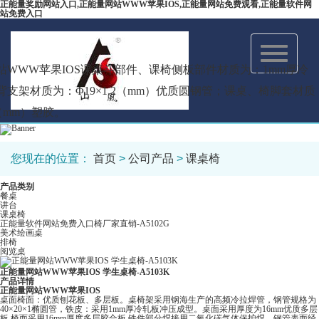
正能量奖励网站入口,正能量网站WWW苹果IOS,正能量网站免费观看,正能量软件网
站免费入口
Toggle
navigation
WWW苹果IOS课桌斗部件、课椅侧板部件材质为：1mm厚冷
支架材质为：Φ19×1.2（mm）优质圆钢管；课桌、椅脚套材质
（mm）塑胶。
您现在的位置：
首页
>
公司产品
>
课桌椅
产品类别
餐桌
讲台
课桌椅
正能量软件网站免费入口椅厂家直销-A5102G
美术绘画桌
排椅
阅览桌
正能量网站WWW苹果IOS 学生桌椅-A5103K
产品详情
正能量网站WWW苹果IOS
桌面椅面：优质刨花板、多层板。桌椅架采用钢海生产的高频冷拉焊管，钢管规格为
40×20×1椭圆管，铁皮：采用1mm厚冷轧板冲压成型。桌面采用厚度为16mm优质多层
板,椅面采用16mm厚度多层胶合板.铁件部分焊接用二氧化碳气体保护焊、钢管表面经