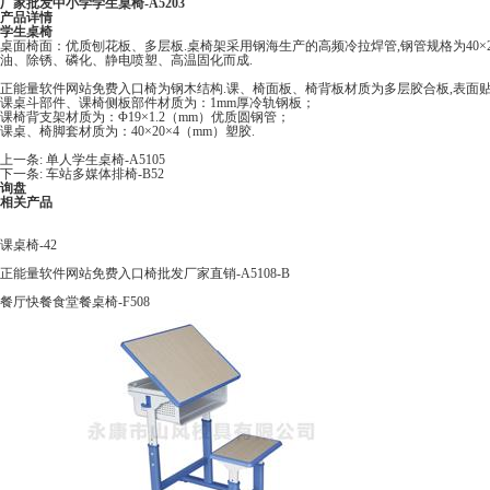
厂家批发中小学学生桌椅-A5203
产品详情
学生桌椅
桌面椅面：优质刨花板、多层板.桌椅架采用钢海生产的高频冷拉焊管,钢管规格为40
油、除锈、磷化、静电喷塑、高温固化而成.
正能量软件网站免费入口椅为钢木结构.课、椅面板、椅背板材质为多层胶合板,表面贴防火贴面
课桌斗部件、课椅侧板部件材质为：1mm厚冷轨钢板；
课椅背支架材质为：Φ19×1.2（mm）优质圆钢管；
课桌、椅脚套材质为：40×20×4（mm）塑胶.
上一条:
单人学生桌椅-A5105
下一条:
车站多媒体排椅-B52
询盘
相关产品
课桌椅-42
正能量软件网站免费入口椅批发厂家直销-A5108-B
餐厅快餐食堂餐桌椅-F508