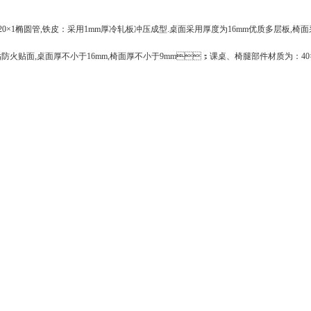
×20×1椭圆管,铁皮：采用1mm厚冷轧板冲压成型.桌面采用厚度为16mm优质多层板,
,桌面厚不小于16mm,椅面厚不小于9mm；课桌、椅腿部件材质为：40×2