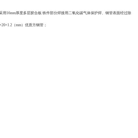
椅面采用16mm厚度多层胶合板.铁件部分焊接用二氧化碳气体保护焊、钢管表面经过除
0×1.2（mm）优质方钢管；