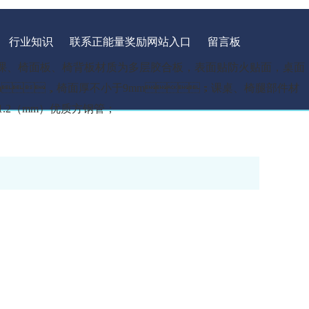
行业知识
联系正能量奖励网站入口
留言板
、椅面板、椅背板材质为多层胶合板，表面贴防火贴面，桌面
m，椅面厚不小于9mm；课桌、椅腿部件材
0×1.2（mm）优质方钢管；