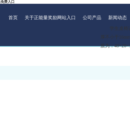
站免费入口
首页
关于正能量奖励网站入口
公司产品
新闻动态
学生桌椅课
厚不小于16m
质为：40×2