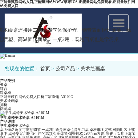
正能量奖励网站入口,正能量网站WWW苹果IOS,正能量网站免费观看,正能量软件网
站免费入口
Toggle
navigation
术绘桌焊接用二氧化碳气体保护焊、钢管表面经过除油、除
、静电喷塑、高温固化而成。一桌2用，既是画桌也是学习桌
您现在的位置：
首页
>
公司产品
>
美术绘画桌
产品类别
餐桌
讲台
课桌椅
正能量软件网站免费入口椅厂家直销-A5102G
美术绘画桌
排椅
阅览桌
学生桌椅美术绘桌-A5101M
产品详情
学生桌椅
美术绘桌
桌面倾斜角度可随意调节,一桌2用,既是画桌也是学习桌.桌板非固定式,可随时装上或
拿下.桌椅架采用钢海生产的高频冷拉焊管,钢管规格为3*5cm方管. 铁皮：采用上海宝
钢1mm厚冷轧板冲压成型. 桌面：采用三聚氰胺板.铁件部分：焊接用二氧化碳气体保