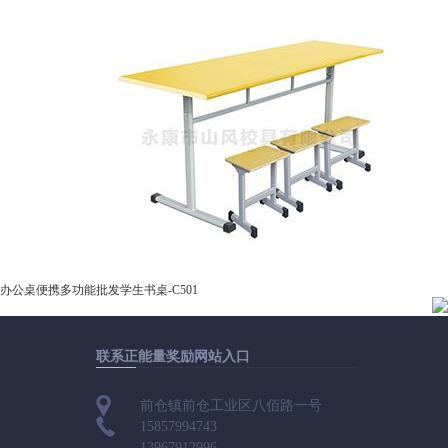
办公桌便携多功能批发学生书桌-C501
联系正能量奖励网站入口
前仓镇前仓工业区八佰路一号
15857994743
13967912996