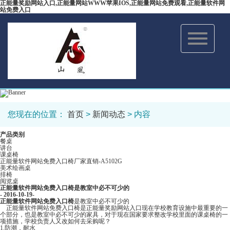
正能量奖励网站入口,正能量网站WWW苹果IOS,正能量网站免费观看,正能量软件网
站免费入口
Toggle
navigation
您现在的位置：
首页
>
新闻动态
> 内容
产品类别
餐桌
讲台
课桌椅
正能量软件网站免费入口椅厂家直销-A5102G
美术绘画桌
排椅
阅览桌
正能量软件网站免费入口椅是教室中必不可少的
- 2016-10-19-
正能量软件网站免费入口椅
是教室中必不可少的
正能量软件网站免费入口椅是正能量奖励网站入口现在学校教育设施中最重要的一
个部分，也是教室中必不可少的家具，对于现在国家要求整改学校里面的课桌椅的一
项措施，学校负责人又改如何去采购呢？
1.防潮，耐水