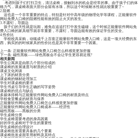
考虑到孩子们打扫卫生，清洁桌椅，接触到水的机会是经常的事。由于孩子们的体
格力气，课桌椅表面大部分会留有水珠，所以这个时候耐水性就比较重要了~
2.阻燃
这也是一个非常重要的特点，特别是针对中高年级的物理化学等课程，正能量软件
网站免费入口椅的阻燃性能有效的阻止火灾的发生。
3.不露钉，导圆边
孩子们的天性就是玩闹，难免在追追打打中发生磕碰，这个时候正能量软件网站免
费入口椅的家具细节就非常重要，不露钉，导圆边能有效的保证学生的安全。
4.性价比
学校校具采购，动辄成千上百套正能量软件网站免费入口椅，这是一项大经费的东
西，购买的的时候家具的性价比也是其中非常重要一个因素。
上一条:
正能量软件网站免费入口椅怎么样感觉更加舒服
下一条:
磁性黑板——绿色黑板会不会让学生更容易近视?
相关新闻
学生公寓床是由那几个部分组成的
课桌椅的发展速度与材质的介绍
课桌文化闲谈
上下床的材质分类
课桌椅的钢材处理加工
学生对课桌椅的要求
学生书桌引导学生正确的写字姿势
课桌椅的优点与缺点
多媒体排椅与正能量软件网站免费入口椅的材质及特点
学校食堂餐桌的材质与保养
正能量软件网站免费入口椅怎么样感觉更加舒服
正能量软件网站免费入口椅成本——经济性
磁性黑板——黑板的分类
学生桌椅分类
学生桌椅需要考虑的身高因素
好的学生桌椅对于学生的重要性
学生桌椅的合理设计
课桌椅批发需要具备的几个要素
课桌椅批发​桌面常用材料及其特点