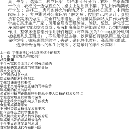
桌、书架；
选择二、独立床架，组合柜部分分为，衣柜、光桌面
一个抽，衣柜另一边做直立的，桌面上边用做书架，下边用作鞋架或
行李架；
选择三、房间条件允许的情况下，做连体公寓床，中间
踏板上下；
客户通过对公寓床的了解之后，按照自己的设计，参
所有公寓床的做法，完全打乱来搭配。正能量奖励网站入口作为专业
学生公寓床生产厂家，所用金属表面经除油、除锈、酸洗、磷化等工
序后经静电粉沬喷涂成成，所有柜底底部均需加调节脚，起到防潮的
作用。整张床连接部分采用挂件连接（材料厚度为
2.0mm优质冷轧
板经磨具从压而成），不能用螺丝连接。铁床部份焊接采用二氢化碳
保护焊接，铁板表面经除油，去锈，磷化静电喷粉、高温固化而成。
选择最合适自己的学生公寓床，才是最好的学生公寓床！
上一条:
学生桌椅比例会影响孩子的视力
下一条:
食堂餐桌详细分析
相关新闻
学生公寓床是由那几个部分组成的
课桌椅的发展速度与材质的介绍
课桌文化闲谈
上下床的材质分类
课桌椅的钢材处理加工
学生对课桌椅的要求
学生书桌引导学生正确的写字姿势
课桌椅的优点与缺点
多媒体排椅与正能量软件网站免费入口椅的材质及特点
学校食堂餐桌的材质与保养
学生桌椅比例会影响孩子的视力
食堂餐桌保养须知
不同种类课桌椅批发质量要求
如何选择合适的学生桌椅
课桌椅批发对课桌椅保养的介绍
课桌椅批发的课桌椅最适合
学生书桌迅速发展的原因
食堂快餐桌现代存在的问题