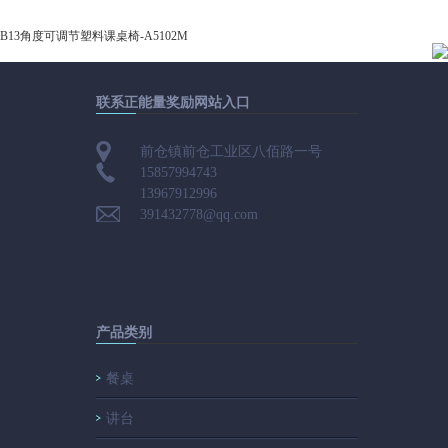
B13角度可调节塑料课桌椅-A5102M
联系正能量奖励网站入口
前仓镇前仓工业区八佰路一号
15857994743
13967912996
391432778@qq.com
产品类别
餐桌
讲台