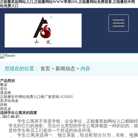
正能量奖励网站入口,正能量网站WWW苹果IOS,正能量网站免费观看,正能量软件网
站免费入口
Toggle
navigation
您现在的位置：
首页
>
新闻动态
> 内容
产品类别
餐桌
讲台
课桌椅
正能量软件网站免费入口椅厂家直销-A5102G
美术绘画桌
排椅
阅览桌
选择学生公寓床的因素
- 2017-06-07-
学生公寓床不管是学校、企业单位，正能量奖励网站入口都能经
常见到它们的身影。无论什么类型的学生公寓床都是一样的目的，就
是给学生和员工们提供一个舒适的休息环境。
学生公寓床选择一、独立床架，组合柜部分分为，衣柜、电脑