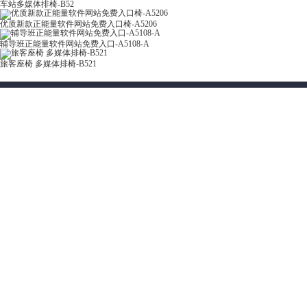
车站多媒体排椅-B52
优质新款正能量软件网站免费入口椅-A5206
辅导班正能量软件网站免费入口-A5108-A
旅客座椅 多媒体排椅-B521
联系正能量奖励网站入口
产品类
餐桌
前仓镇前仓工业区八佰路一号
15857994743
讲台
13967912996
391432778@qq.com
课桌椅
美术绘