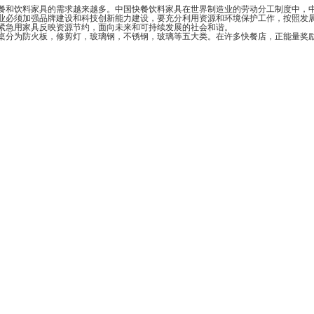
，所以对快餐和饮料家具的需求越来越多。中国快餐饮料家具在世界制造业的劳动分工制度中
必须加强品牌建设和科技创新能力建设，要充分利用资源和环境保护工作，按照发展要
紧急用家具反映资源节约，面向未来和可持续发展的社会和谐。
防火板，修剪灯，玻璃钢，不锈钢，玻璃等五大类。在许多快餐店，正能量奖励网