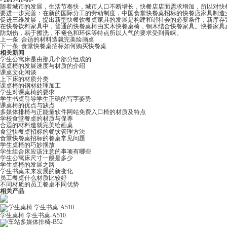
- 2017-11-01-
随着城市的发展，生活节奏快，城市人口不断增长，快餐店店面需求增加
要进一步完善：在新的国际分工的劳动制度，中国
食堂快餐桌招标
的快餐店家具制造业
促进三维发展，提出新型快餐饮餐桌家具的发展是构建和谐社会的必要条件，新库存
在快餐饮料家具中，普通的快餐桌椅由实木快餐桌椅，钢木结合快餐家具。快餐家具桌分为
防划伤，易于擦洗，不褪色和环保等特点所以人气的要求受到青睐。
上一条:
合适的材料造就完美绘画桌
下一条:
食堂快餐桌招标如何购买快餐桌
相关新闻
学生公寓床是由那几个部分组成的
课桌椅的发展速度与材质的介绍
课桌文化闲谈
上下床的材质分类
课桌椅的钢材处理加工
学生对课桌椅的要求
学生书桌引导学生正确的写字姿势
课桌椅的优点与缺点
多媒体排椅与正能量软件网站免费入口椅的材质及特点
学校食堂餐桌的材质与保养
合适的材料造就完美绘画桌
食堂快餐桌招标的餐饮管理方法
食堂快餐桌招标的餐桌常见问题
学生桌椅的巧妙摆放
学生组合床应该注意的事项有哪些
学生公寓床尺寸一般是多少
学生桌椅的发展之路
学生书桌未来发展的新变化
员工餐桌什么材质比较好
不同材质的员工餐桌不同优势
相关产品
学生桌椅 学生书桌-A510