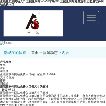
正能量奖励网站入口,正能量网站WWW苹果IOS,正能量网站免费观看,正能量软件网
站免费入口
Toggle
navigation
您现在的位置：
首页
>
新闻动态
> 内容
产品类别
餐桌
讲台
课桌椅
正能量软件网站免费入口椅厂家直销-A5102G
美术绘画桌
排椅
阅览桌
正能量软件网站免费入口椅尺寸的标准
- 2016-07-13-
正能量软件网站免费入口椅尺寸的标准
正能量软件网站免费入口椅材质依照分量和尺寸的标准，将成材、所有人造板锯制成
多个标准的材质的加工程序称为配料。正能量软件网站免费入口椅属于木制品加工技
术进程中的情况有些。材质质量的好坏，不只直接改变课桌椅的质量，也导致到资料
的生产率和加工情况的速度。