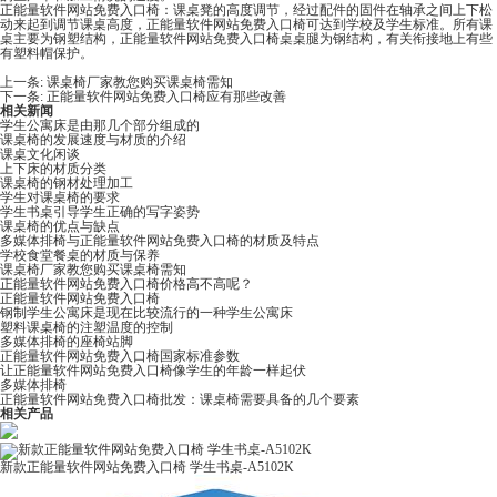
正能量软件网站免费入口椅：课桌凳的高度调节，经过配件的固件在轴承之间上下松
动来起到调节课桌高度，正能量软件网站免费入口椅可达到学校及学生标准。所有课
桌主要为钢塑结构，正能量软件网站免费入口椅桌桌腿为钢结构，有关衔接地上有些
有塑料帽保护。
上一条:
课桌椅厂家教您购买课桌椅需知
下一条:
​正能量软件网站免费入口椅应有那些改善
相关新闻
学生公寓床是由那几个部分组成的
课桌椅的发展速度与材质的介绍
课桌文化闲谈
上下床的材质分类
课桌椅的钢材处理加工
学生对课桌椅的要求
学生书桌引导学生正确的写字姿势
课桌椅的优点与缺点
多媒体排椅与正能量软件网站免费入口椅的材质及特点
学校食堂餐桌的材质与保养
课桌椅厂家教您购买课桌椅需知
正能量软件网站免费入口椅价格高不高呢？
正能量软件网站免费入口椅
钢制学生公寓床是现在比较流行的一种学生公寓床
塑料课桌椅的注塑温度的控制
多媒体排椅的座椅站脚
正能量软件网站免费入口椅国家标准参数
让正能量软件网站免费入口椅像学生的年龄一样起伏
多媒体排椅
正能量软件网站免费入口椅批发：课桌椅需要具备的几个要素
相关产品
新款正能量软件网站免费入口椅 学生书桌-A5102K