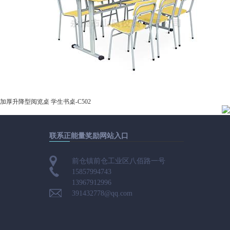
加厚升降型阅览桌 学生书桌-C502
联系正能量奖励网站入口
前仓镇前仓工业区八佰路一号
15857994743
13967912996
391432778@qq.com