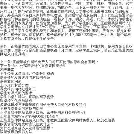
来睡人，下面是整套组合家具。家具包括书桌、书柜、衣柜、鞋柜、电脑桌等。它主
要用于现代大学宿舍。存储能力强，功能齐全。上下床一般是为中小学设计的。上下
床的设计可以节省宿舍空间。正能量奖励网站入口学生公寓床采用优质冷轧钢板制
成，外观采用环保粉末涂料和静电喷涂。床架通常是浅灰色的，床下的组合柜通常是
白色柜门和蓝色柜门的经典组合，看起来干净、明亮、美观。此外，木纹转印学生公
寓床呈现的木质质感，使宿舍更加温馨。为了保护学生的安全，正能量奖励网站入口
学生公寓床的立柱尺寸为72*72毫米，上横梁为92*42毫米，下横梁为80*29毫米，进
一步提高了学生公寓床的稳定性和承载力。床板下还有5个床架。所有护栏都是加长
护栏。梯子的两边都有护栏。梯子踏板的尺寸为500 * 225毫米，分为4级。每个踏板
上都有防滑线，以确保学生的安全。
另外，正能量奖励网站入口学生公寓床位使用异形立柱、卡扣结构，使用寿命长且拆
装方便，后期不管是维护还是更换都十分方便。定制学生公寓床，请认准正能量奖励
网站入口校具哦！
上一条:
正能量软件网站免费入口椅厂家使用的原料会有害吗？
下一条:
学生公寓床设计的重点要围绕学生
相关新闻
学生公寓床是由那几个部分组成的
课桌椅的发展速度与材质的介绍
课桌文化闲谈
上下床的材质分类
课桌椅的钢材处理加工
学生对课桌椅的要求
学生书桌引导学生正确的写字姿势
课桌椅的优点与缺点
多媒体排椅与正能量软件网站免费入口椅的材质及特点
学校食堂餐桌的材质与保养
正能量软件网站免费入口椅厂家使用的原料会有害吗？
正能量网站WWW苹果IOS如何清洗？
正能量软件网站免费入口椅厂家教你正能量软件网站免费入口椅怎么组装
购买食堂快餐桌时应该注意什么？
为什么越来越多人选择磁性黑板？
双层铁床的保养方法