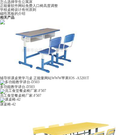
怎么选择学生公寓床
正能量软件网站免费入口椅高度调整
学校桌椅设计有何原则
磁性黑板的介绍
相关产品
辅导班课桌凳学习桌 正能量网站WWW苹果IOS -A5201T
多功能教学讲台-D503
员工食堂餐桌椅厂家-F507
课桌椅-42