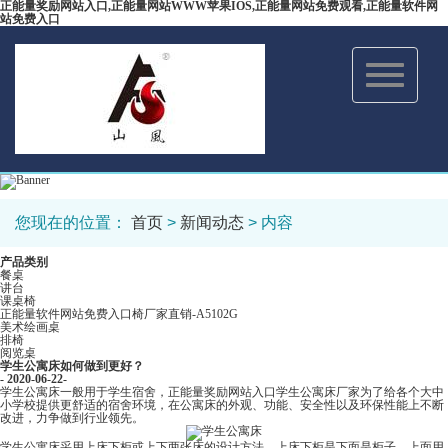
正能量奖励网站入口,正能量网站WWW苹果IOS,正能量网站免费观看,正能量软件网
站免费入口
Toggle
navigation
您现在的位置：
首页
>
新闻动态
> 内容
产品类别
餐桌
讲台
课桌椅
正能量软件网站免费入口椅厂家直销-A5102G
美术绘画桌
排椅
阅览桌
学生公寓床如何做到更好？
- 2020-06-22-
学生公寓床一般用于学生宿舍，正能量奖励网站入口学生公寓床厂家为了给各个大中
小学校提供更舒适的宿舍环境，在公寓床的外观、功能、安全性以及环保性能上不断
改进，力争做到行业领先。
学生公寓床采用上床下柜或上下两张床的设计方法。上床下柜是下面是柜子，上面用