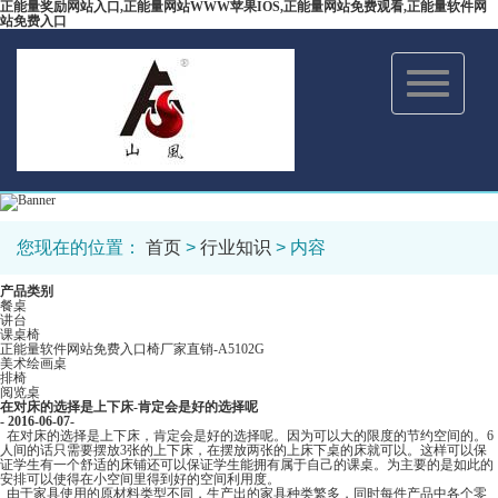
正能量奖励网站入口,正能量网站WWW苹果IOS,正能量网站免费观看,正能量软件网
站免费入口
Toggle
navigation
您现在的位置：
首页
>
行业知识
> 内容
产品类别
餐桌
讲台
课桌椅
正能量软件网站免费入口椅厂家直销-A5102G
美术绘画桌
排椅
阅览桌
在对床的选择是上下床-肯定会是好的选择呢
- 2016-06-07-
在对床的选择是上下床，肯定会是好的选择呢。因为可以大的限度的节约空间的。6
人间的话只需要摆放3张的上下床，在摆放两张的上床下桌的床就可以。这样可以保
证学生有一个舒适的床铺还可以保证学生能拥有属于自己的课桌。为主要的是如此的
安排可以使得在小空间里得到好的空间利用度。
由于家具使用的原材料类型不同，生产出的家具种类繁多，同时每件产品中各个零