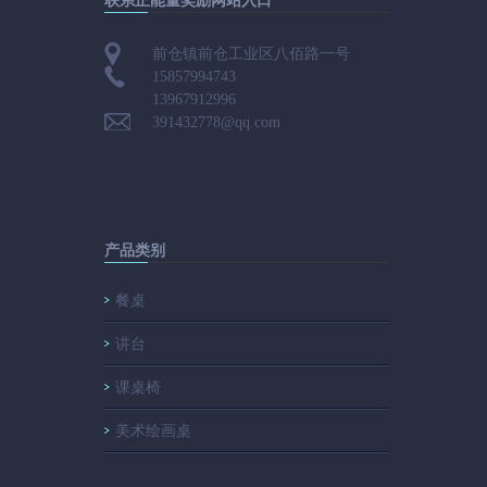
联系正能量奖励网站入口
前仓镇前仓工业区八佰路一号
15857994743
13967912996
391432778@qq.com
产品类别
餐桌
讲台
课桌椅
美术绘画桌