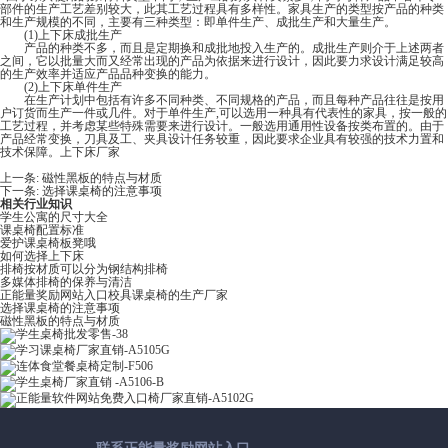
部件的生产工艺差别较大，此其工艺过程具有多样性。家具生产的类型按产品的种类
和生产规模的不同，主要有三种类型：即单件生产、成批生产和大量生产。
(1)上下床成批生产
产品的种类不多，而且是定期换和成批地投入生产的。成批生产则介于上述两者
之间，它以批量大而又经常出现的产品为依据来进行设计，因此要力求设计满足较高
的生产效率并适应产品品种变换的能力。
(2)上下床单件生产
在生产计划中包括有许多不同种类、不同规格的产品，而且每种产品往往是按用
户订货而生产一件或几件。对于单件生产,可以选用一种具有代表性的家具，按一般的
工艺过程，并考虑某些特殊需要来进行设计。一般选用通用性设备按类布置的。由于
产品经常变换，刀具及工、夹具设计任务较重，因此要求企业具有较强的技术力置和
技术保障。上下床厂家
上一条:
磁性黑板的特点与材质
下一条:
选择课桌椅的注意事项
相关行业知识
学生公寓的尺寸大全
课桌椅配置标准
爱护课桌椅板凳哦
如何选择上下床
排椅按材质可以分为钢结构排椅
多媒体排椅的保养与清洁
正能量奖励网站入口校具课桌椅的生产厂家
选择课桌椅的注意事项
磁性黑板的特点与材质