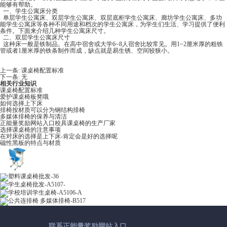
能够有帮助。
一、学生公寓床分类
单层学生公寓床、双层学生公寓床、双层底柜学生公寓床、廊坊学生公寓床、多功
能学生公寓床等各种不同用途和档次的学生公寓床，为学生们生活、学习提供了便利
条件。下面来介绍几种学生公寓床尺寸。
二、双层学生公寓床尺寸
这种床一般是铁制品。在高中宿舍或大学6~8人宿舍比较常见。用1~2厘米厚的粗铁
管或者1厘米厚的铁条制作而成，缺点就是易生锈、空间较狭小。
上一条:
课桌椅配置标准
下一条: 无
相关行业知识
课桌椅配置标准
爱护课桌椅板凳哦
如何选择上下床
排椅按材质可以分为钢结构排椅
多媒体排椅的保养与清洁
正能量奖励网站入口校具课桌椅的生产厂家
选择课桌椅的注意事项
在对床的选择是上下床-肯定会是好的选择呢
磁性黑板的特点与材质
联系正能量奖励网站入口