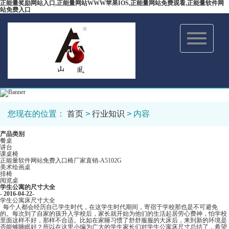
正能量奖励网站入口,正能量网站WWW苹果IOS,正能量网站免费观看,正能量软件网
站免费入口
Toggle
navigation
您现在的位置：
首页
>
行业知识
> 内容
产品类别
餐桌
讲台
课桌椅
正能量软件网站免费入口椅厂家直销-A5102G
美术绘画桌
排椅
阅览桌
学生公寓的尺寸大全
- 2016-04-22-
学生公寓床尺寸大全
每个人都会经历自己学生时代，在这学生时代期间，寄宿于学校那也是不可避免
的。每次到了自家的孩升入学校后，家长就开始为他们的生活起居劳心费神，怕学校
里面这样不好，那样不合适。比如在家睡习惯了舒舒服服的大床后，来到新的环境是
否能够睡眠好？所以在这里小编为广大的学生家长们对学生公寓床尺寸总结了，希望