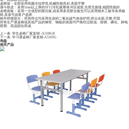
桌椅架：全部采用高频冷拉焊管,机械性能良好,表面平整.
课斗铁皮：采用1mm以上厚的SF12冷轧板整体冲压成形,光滑无接缝,稳固性能好.
桌椅面板：采用一次成型的膜压板,或采用多层胶合板也可以采用细木工板等各类板
材,具体可由客户选择.
铁件焊接部分：所有焊点均采用先进的二氧化碳气体保护焊,焊点全面,完整,牢固.
所有生产课桌椅或其他产品的钢管、钢板的表面均严格经过除油、除锈、磷化、静电
喷塑、高温固化而成.
上一条:
学生桌椅厂家直销 -A5106-B
下一条:
学习课桌椅厂家直销-A5105G
询盘
相关产品