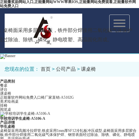
正能量奖励网站入口,正能量网站WWW苹果IOS,正能量网站免费观看,正能量软件网
站免费入口
Toggle
navigation
：桌椅面采用多层胶合板，铁件部分焊接用二氧化碳气体保护
经过除油、除锈、磷化、静电喷塑、高温固化而成。
您现在的位置：
首页
>
公司产品
>
课桌椅
产品类别
餐桌
讲台
课桌椅
正能量软件网站免费入口椅厂家直销-A5102G
美术绘画桌
排椅
阅览桌
学校培训学生桌椅-A5106-A
产品详情
学生桌椅
桌椅架采用高频冷拉焊管,铁皮采用1mm厚SF12冷轧板冲压成型.桌椅面采用多层胶合
板,铁件部分焊接用二氧化碳气体保护焊、钢管表面经过除油、除锈、磷化、静电喷
塑、高温固化而成.