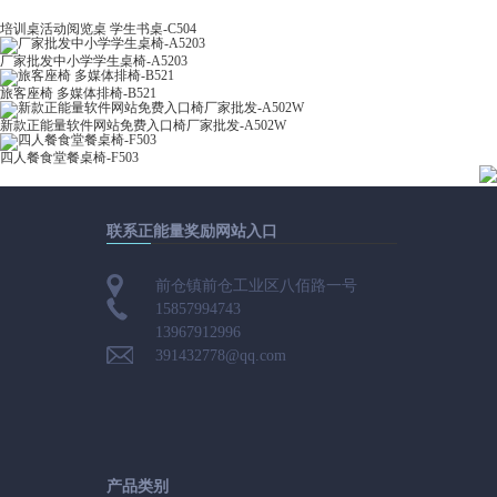
培训桌活动阅览桌 学生书桌-C504
厂家批发中小学学生桌椅-A5203
旅客座椅 多媒体排椅-B521
新款正能量软件网站免费入口椅厂家批发-A502W
四人餐食堂餐桌椅-F503
联系正能量奖励网站入口
前仓镇前仓工业区八佰路一号
15857994743
13967912996
391432778@qq.com
产品类别