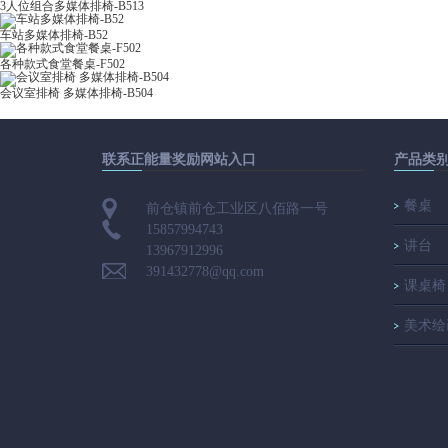
3人位组合多媒体排椅-B513
车站多媒体排椅-B52
各种款式食堂餐桌-F502
会议室排椅 多媒体排椅-B504
联系正能量奖励网站入口
产品类
餐桌
前仓镇前仓工业区八佰路一号
15857994743
讲台
13967912996
391432778@qq.com
课桌椅
美术绘