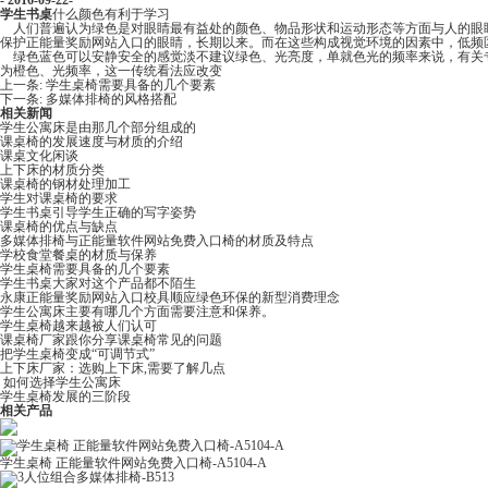
- 2016-09-22-
学生书桌
什么颜色有利于学习
人们普遍认为绿色是对眼睛最有益处的颜色、物品形状和运动形态等方面与人的眼睛充分协调时
保护正能量奖励网站入口的眼睛，长期以来。而在这些构成视觉环境的因素中，低频
绿色蓝色可以安静安全的感觉淡不建议绿色、光亮度，单就色光的频率来说，有
为橙色、光频率，这一传统看法应改变
上一条:
学生桌椅需要具备的几个要素
下一条:
多媒体排椅的风格搭配
相关新闻
学生公寓床是由那几个部分组成的
课桌椅的发展速度与材质的介绍
课桌文化闲谈
上下床的材质分类
课桌椅的钢材处理加工
学生对课桌椅的要求
学生书桌引导学生正确的写字姿势
课桌椅的优点与缺点
多媒体排椅与正能量软件网站免费入口椅的材质及特点
学校食堂餐桌的材质与保养
学生桌椅需要具备的几个要素
学生书桌大家对这个产品都不陌生
永康正能量奖励网站入口校具顺应绿色环保的新型消费理念
​学生公寓床主要有哪几个方面需要注意和保养。
学生桌椅越来越被人们认可
课桌椅厂家跟你分享课桌椅常见的问题
把学生桌椅变成“可调节式”
上下床厂家：选购上下床,需要了解几点
​ 如何选择学生公寓床
学生桌椅发展的三阶段
相关产品
学生桌椅 正能量软件网站免费入口椅-A5104-A