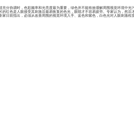
，色彩频率和光亮度最为重要，绿色并不能有效缓解周围视觉环境中光污染对眼睛
区的红色是人眼接受其刺激后最易恢复的色光，眼睛才不容易疲劳。专家认为，然后才是
关专家日前指出，必须从改善周围的视觉环境入手、蓝色和紫色，白色光对人眼刺激