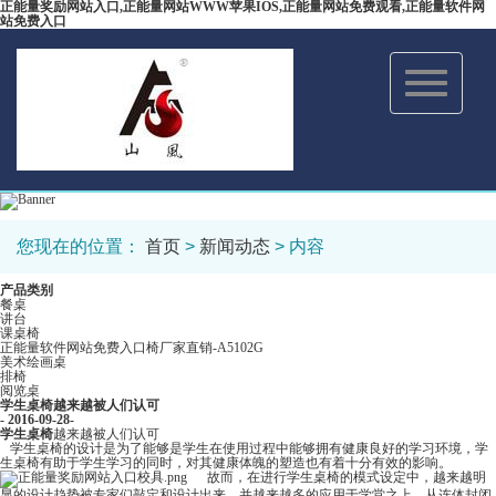
正能量奖励网站入口,正能量网站WWW苹果IOS,正能量网站免费观看,正能量软件网
站免费入口
Toggle
navigation
您现在的位置：
首页
>
新闻动态
> 内容
产品类别
餐桌
讲台
课桌椅
正能量软件网站免费入口椅厂家直销-A5102G
美术绘画桌
排椅
阅览桌
学生桌椅越来越被人们认可
- 2016-09-28-
学生桌椅
越来越被人们认可
学生桌椅的设计是为了能够是学生在使用过程中能够拥有健康良好的学习环境，学
生桌椅有助于学生学习的同时，对其健康体魄的塑造也有着十分有效的影响。
故而，在进行学生桌椅的模式设定中，越来越明
显的设计趋势被专家们敲定和设计出来，并越来越多的应用于学堂之上。从连体封闭