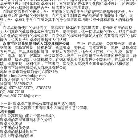
桌子规格设计到独体独对桌椅设计，再到现在的连体透明化围栏桌椅设计，所表现出
来的人性化趋势越来越贴合学生所需要的环境氛围要求。
而随着交流条件的开放，学生与老师之间的关于学识信息交流也越来越方便，学生
桌椅成为知识传输的便利场所，而不是师生制度森严的刻板教学所能够比拟的。无
疑，学生桌椅对于学生在身处其中的身心健康塑造培养和成长都有着很大的裨益作
用。
而课桌椅所使用的设计高度，随着应用群体的主流高度需要，都作出相应的调整，
为人们真正的健康形体成长所需服务。毫无疑问，这一切课桌椅的变化，都是在向着
人性化的需求进行的模式调整，而变化后的模式对于满足人们的需要有着很高的适应
能力，也因此学生桌椅越来越被人们认可。
永康市正能量奖励网站入口校具有限公司
——专业生产课桌椅、公寓组合床、普通
钢管床、实验室设备、阶梯教室、食堂餐桌、劳技桌、阅览室设备、黑板、场馆椅等
系列产品。产品具有坚固耐用、美观大方等特点，适合各大院校、中小学校、体育
馆、剧场、餐厅、候车室、会议室等公共场所。公司引进了当今最新的板色家具，静
电喷塑，钣金焊接，计算机程控，在钢木家具业中具有设计创新独特，产品款式新
颖，造型美观，材料优质，工艺考究，深受各大院校及企事业单位的欢迎和信赖。
永康市正能量奖励网站入口校具有限公司
地址:永康市前仓镇前仓村八陌路1号
网址：
http://www.hnkjzg.com/
联系人:陈爱洁 13967912996
徐新凯
15857994743
电话:
0579-87053379、87035778
QQ: 800177918
E-mali:800177918@qq.com
上一条:
课桌椅厂家跟你分享课桌椅常见的问题
下一条:
​学生公寓床主要有哪几个方面需要注意和保养。
相关新闻
学生公寓床是由那几个部分组成的
课桌椅的发展速度与材质的介绍
课桌文化闲谈
上下床的材质分类
课桌椅的钢材处理加工
学生对课桌椅的要求