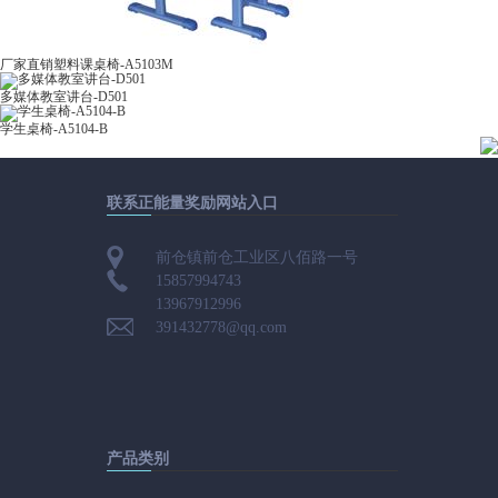
厂家直销塑料课桌椅-A5103M
多媒体教室讲台-D501
学生桌椅-A5104-B
联系正能量奖励网站入口
前仓镇前仓工业区八佰路一号
15857994743
13967912996
391432778@qq.com
产品类别