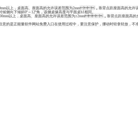
0mm以上，桌面高、座面高的允许误差范围为2mm，靠背点距座面高的允
时候侧向下倾斜0º～12º角，该侧桌缘高度与平面桌h1相同。
500mm以上，桌面高、座面高的允许误差范围为±2mm，靠背点距座面高
注意的是正能量软件网站免费入口在使用过程中，要注意保护，挪动时轻拿轻放，不准