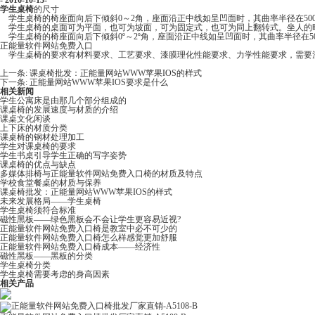
- 2016-10-13-
学生桌椅
的尺寸
学生桌椅的椅座面向后下倾斜0～2角，座面沿正中线如呈凹面时，其曲率半径在50
学生桌椅的桌面可为平面，也可为坡面，可为固定式，也可为同上翻转式。坐人的
学生桌椅的椅座面向后下倾斜0º～2º角，座面沿正中线如呈凹面时，其曲率半径在
正能量软件网站免费入口
学生桌椅的要求有材料要求、工艺要求、漆膜理化性能要求、力学性能要求，需要
上一条:
课桌椅批发：正能量网站WWW苹果IOS的样式
下一条:
正能量网站WWW苹果IOS要求是什么
相关新闻
学生公寓床是由那几个部分组成的
课桌椅的发展速度与材质的介绍
课桌文化闲谈
上下床的材质分类
课桌椅的钢材处理加工
学生对课桌椅的要求
学生书桌引导学生正确的写字姿势
课桌椅的优点与缺点
多媒体排椅与正能量软件网站免费入口椅的材质及特点
学校食堂餐桌的材质与保养
课桌椅批发：正能量网站WWW苹果IOS的样式
未来发展格局——学生桌椅​
学生桌椅须符合标准
磁性黑板——绿色黑板会不会让学生更容易近视?
正能量软件网站免费入口椅是教室中必不可少的
正能量软件网站免费入口椅怎么样感觉更加舒服
正能量软件网站免费入口椅成本——经济性
磁性黑板——黑板的分类
学生桌椅分类
学生桌椅需要考虑的身高因素
相关产品