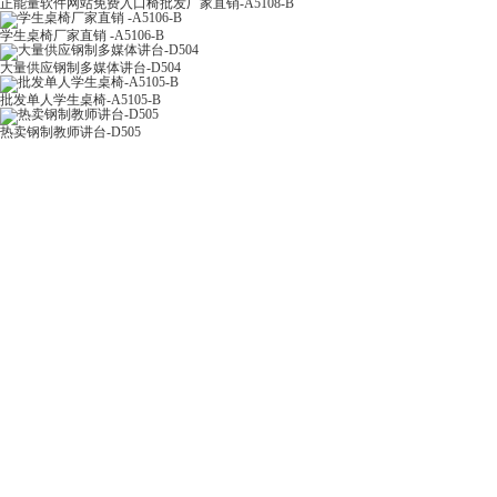
正能量软件网站免费入口椅批发厂家直销-A5108-B
学生桌椅厂家直销 -A5106-B
大量供应钢制多媒体讲台-D504
批发单人学生桌椅-A5105-B
热卖钢制教师讲台-D505
联系正能量奖励网站入口
产品类
餐桌
前仓镇前仓工业区八佰路一号
15857994743
讲台
13967912996
391432778@qq.com
课桌椅
美术绘