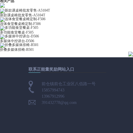
相关产品
新款课桌椅批发零售-A5104T
连体食堂餐桌椅定制-F506
多功能食堂餐桌-F505
多媒体中控讲台-D506
折叠多媒体排椅-B501
联系正能量奖励网站入口
前仓镇前仓工业区八佰路一号
15857994743
13967912996
391432778@qq.com