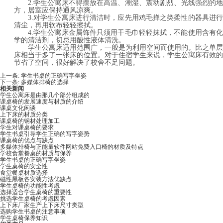
2.学生公寓床不得摆放在高温、潮湿、震动剧烈、光线强烈的地
方，居室应保持通风凉爽。
3.对学生公寓床进行清洁时，应先用鸡毛掸之类柔性的器具进行
清尘，再用软布轻轻擦拭。
4.学生公寓床金属饰件只须用干毛巾轻轻抹拭，不能使用含有化
学的清洁剂，切忌用酸性液体清洗。
学生公寓床适用范围广，一般是为利用空间而使用的。比之单层
床相当于多了一张床的位置。对于住宿学生来说，学生公寓床有效的
节省了空间，很好解决了校舍不足问题。
上一条:
学生书桌的正确写字坐姿
下一条:
多媒体排椅的选择
相关新闻
学生公寓床是由那几个部分组成的
课桌椅的发展速度与材质的介绍
课桌文化闲谈
上下床的材质分类
课桌椅的钢材处理加工
学生对课桌椅的要求
学生书桌引导学生正确的写字姿势
课桌椅的优点与缺点
多媒体排椅与正能量软件网站免费入口椅的材质及特点
学校食堂餐桌的材质与保养
学生书桌的正确写字坐姿
学生桌椅的安全性
食堂餐桌材质选择
磁性黑板各安装方法优缺点
学生桌椅的功能性考虑
选择适合学生桌椅的重要性
挑选学生桌椅的考虑因素
上下床厂家生产上下床尺寸类型
选购学生书桌的注意事项
学生桌椅保养知识