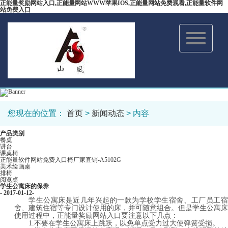
正能量奖励网站入口,正能量网站WWW苹果IOS,正能量网站免费观看,正能量软件网
站免费入口
Toggle
navigation
您现在的位置：
首页
>
新闻动态
> 内容
产品类别
餐桌
讲台
课桌椅
正能量软件网站免费入口椅厂家直销-A5102G
美术绘画桌
排椅
阅览桌
学生公寓床的保养
- 2017-01-12-
学生公寓床是近几年兴起的一款为学校学生宿舍、工厂员工宿
舍、建筑住宿等专门设计使用的床，并可随意组合。但是学生公寓床
使用过程中，正能量奖励网站入口要注意以下几点：
1.不要在学生公寓床上跳跃，以免单点受力过大使弹簧受损。