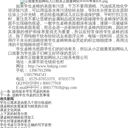
如果学生桌椅的表面有污渍，千万不要用酒精、汽油或其他化学
溶济除污渍，可以用温茶水将污渍轻轻去除，等到水分挥发后在原部
位涂上少许光蜡，然后轻盈地磨试几次以形成保护膜。平时打扫卫生
时，要注意不要让坚硬的金属制品或其他利器碰撞学生桌椅保护其表
面不出现碰伤痕迹。一般学生桌椅表面都涂有油漆，漆膜一旦被破坏
不仅影响表面美观，而且会进一步影响到学生桌椅内部结构，因此对
其漆膜的维护和保养显得尤为重要，所以应经常保持学生桌椅的清
洁，除了用纯棉干软布轻轻试去表面浮尘外，每隔一段时间，还应当
用拧干水分的湿棉丝将学生桌椅犄角旮旯处的积尘细细揩净，再用洁
净的干软细棉布揩干即可。
学生桌椅当然跟学生们的好动有关，所以从小正能量奖励网站入
口就要为学生孩子们树立好环保的意识！
永康市正能量奖励网站入口校具有限公司
地址：永康市前仓镇前仓村
网址：
http://www.hnkjzg.com/
手机：
13967912996
15857994743
电话：
0579-87053379、87035778
QQ:：800177918
E-mali：800177918@qq.com
上一条:
如何延长学生书桌的寿命
下一条:
选购学生书桌的注意事项
相关新闻
学生公寓床是由那几个部分组成的
课桌椅的发展速度与材质的介绍
课桌文化闲谈
上下床的材质分类
课桌椅的钢材处理加工
学生对课桌椅的要求
学生书桌引导学生正确的写字姿势