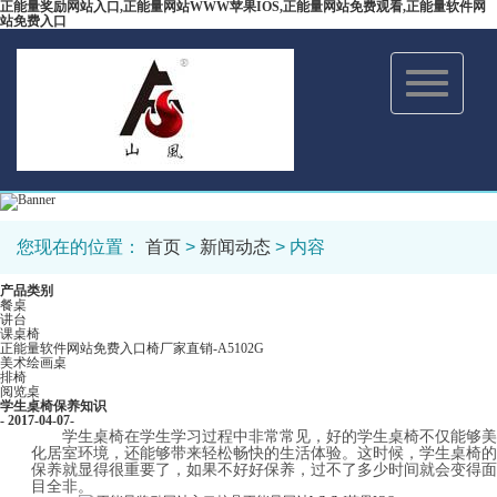
正能量奖励网站入口,正能量网站WWW苹果IOS,正能量网站免费观看,正能量软件网
站免费入口
Toggle
navigation
您现在的位置：
首页
>
新闻动态
> 内容
产品类别
餐桌
讲台
课桌椅
正能量软件网站免费入口椅厂家直销-A5102G
美术绘画桌
排椅
阅览桌
学生桌椅保养知识
- 2017-04-07-
学生桌椅在学生学习过程中非常常见，好的学生桌椅不仅能够美
化居室环境，还能够带来轻松畅快的生活体验。这时候，学生桌椅的
保养就显得很重要了，如果不好好保养，过不了多少时间就会变得面
目全非。