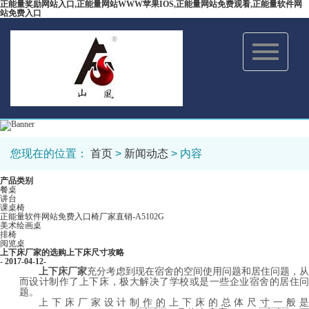
正能量奖励网站入口,正能量网站WWW苹果IOS,正能量网站免费观看,正能量软件网
站免费入口
Toggle
navigation
您现在的位置：
首页
>
新闻动态
> 内容
产品类别
餐桌
讲台
课桌椅
正能量软件网站免费入口椅厂家直销-A5102G
美术绘画桌
排椅
阅览桌
上下床厂家的选购上下床尺寸攻略
- 2017-04-12-
上下床厂家
充分考虑到现在宿舍的空间使用问题和居住问题，从
而设计制作了上下床，极大解决了学校或是一些企业宿舍的居住问
题。
上下床厂家设计制作的上下床的总体尺寸一般是