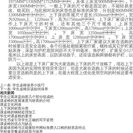
1975MM*1330MM*1752MM，具体上床宽900MM，下
床宽1300MM。一般上下床的尺寸都是固定的，不能轻易更
改。能买到，与此相对应的床垫也是标准的床垫，分别是800MM和
1200MM。上下床的常规尺寸是长1920mm，宽
为920mm上、1220mm下，高为1750mm。上下床厂家设计制
作上下床尺寸的时候，还有其他三个尺寸规格：上床宽
1000mm，下床宽1200mm，高1700mm；上床
宽1050mm，下床宽1350mm，高
1700mm；上床宽1200mm，下床宽
1500mm，高1700mm。上下床厂家建议大家在选购的
时候要注意安全选购，各个衍接处都能紧密拧紧，螺栓或其它护栏紧
贴床身，床架与护栏底部间距不大于89毫米。角护栏，扩展至少127
毫米以上的床垫表面，以防滚动孩子。还应该选购两侧都有护栏，以
防万一。
以上就是上下床厂家为大家选购上下床的尺寸攻略了，现在上下
床因为其的实用性变得异常流行，但是大家在选购上下床的时候还是
要注意选购而是的上下床，在最大程度上优化使用空间的时候还要考
虑安全。
上一条:
学生桌椅保养小技巧
下一条:
学生桌椅应该如何保养
相关新闻
学生公寓床是由那几个部分组成的
课桌椅的发展速度与材质的介绍
课桌文化闲谈
上下床的材质分类
课桌椅的钢材处理加工
学生对课桌椅的要求
学生书桌引导学生正确的写字姿势
课桌椅的优点与缺点
多媒体排椅与正能量软件网站免费入口椅的材质及特点
学校食堂餐桌的材质与保养