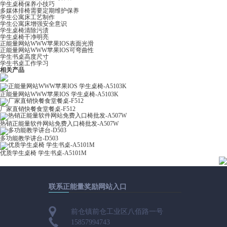
学生桌椅保养小技巧
多媒体排椅需要定期维护保养
学生公寓床工艺制作
学生公寓床增强安全意识
学生桌椅清除污渍
学生桌椅干净明亮
正能量网站WWW苹果IOS表面光滑
正能量网站WWW苹果IOS可弯曲性
学生书桌高度尺寸
学生书桌工作学习
相关产品
正能量网站WWW苹果IOS 学生桌椅-A5103K
厂家直销快餐食堂餐桌-F512
热销正能量软件网站免费入口椅批发-A507W
多功能教学讲台-D503
优质学生桌椅 学生书桌-A5101M
联系正能量奖励网站入口
前仓镇前仓工业区八佰路一号
15857994743