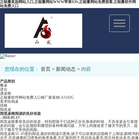
正能量奖励网站入口,正能量网站WWW苹果IOS,正能量网站免费观看,正能量软件网
站免费入口
Toggle
navigation
您现在的位置：
首页
>
新闻动态
> 内容
产品类别
餐桌
讲台
课桌椅
正能量软件网站免费入口椅厂家直销-A5102G
美术绘画桌
排椅
阅览桌
阅览桌椅阅读的良好坐姿
- 2018-05-17-
阅览桌椅要有良好的坐姿，特别想孩子们这种正在长身体的时候，不良坐姿会引发很
多的问题，会引起颈部和腰背的各种疼痛问题，力学上间接改变了膝关节的受力，提
升了膝关节受伤的风险。
阅览桌椅33 -45度的阅读,最好的阅读45度角,孩子可以依靠的后面椅子上阅读,眼睛书的
水平,也是健康的70度角的角度来看,不扩展的脖子,然后低头看书,而不持有这本书,就像