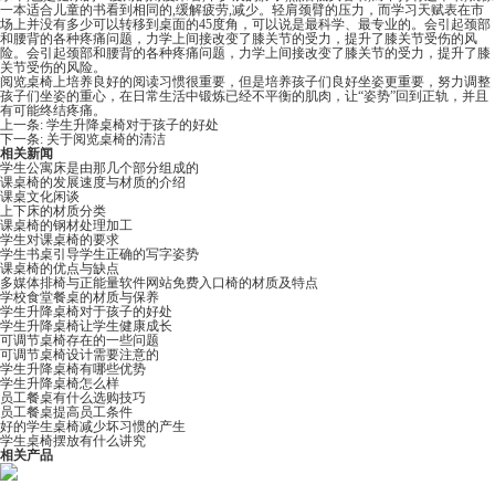
一本适合儿童的书看到相同的,缓解疲劳,减少。轻肩颈臂的压力，而学习天赋表在市
场上并没有多少可以转移到桌面的45度角，可以说是最科学、最专业的。会引起颈部
和腰背的各种疼痛问题，力学上间接改变了膝关节的受力，提升了膝关节受伤的风
险。会引起颈部和腰背的各种疼痛问题，力学上间接改变了膝关节的受力，提升了膝
关节受伤的风险。
阅览桌椅上培养良好的阅读习惯很重要，但是培养孩子们良好坐姿更重要，努力调整
孩子们坐姿的重心，在日常生活中锻炼已经不平衡的肌肉，让“姿势”回到正轨，并且
有可能终结疼痛。
上一条:
学生升降桌椅对于孩子的好处
下一条:
关于阅览桌椅的清洁
相关新闻
学生公寓床是由那几个部分组成的
课桌椅的发展速度与材质的介绍
课桌文化闲谈
上下床的材质分类
课桌椅的钢材处理加工
学生对课桌椅的要求
学生书桌引导学生正确的写字姿势
课桌椅的优点与缺点
多媒体排椅与正能量软件网站免费入口椅的材质及特点
学校食堂餐桌的材质与保养
学生升降桌椅对于孩子的好处
学生升降桌椅让学生健康成长
可调节桌椅存在的一些问题
可调节桌椅设计需要注意的
学生升降桌椅有哪些优势
学生升降桌椅怎么样
员工餐桌有什么选购技巧
员工餐桌提高员工条件
好的学生桌椅减少坏习惯的产生
学生桌椅摆放有什么讲究
相关产品