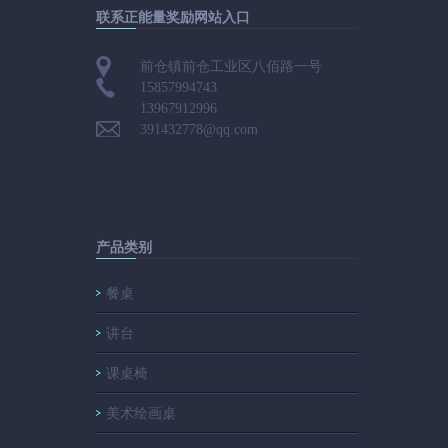
联系正能量奖励网站入口
前仓镇前仓工业区八佰路一号
15857994743
13967912996
391432778@qq.com
产品类别
餐桌
讲台
课桌椅
美术绘画桌