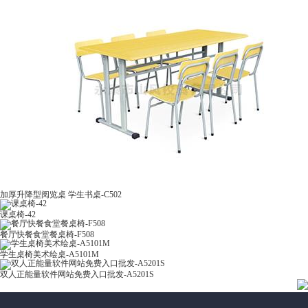
加厚升降型阅览桌 学生书桌-C502
课桌椅-42
餐厅快餐食堂餐桌椅-F508
学生桌椅美术绘桌-A5101M
双人正能量软件网站免费入口批发-A5201S