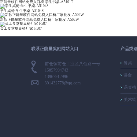
正能量软件网站免费入口椅 学生书桌-A5101T
学生桌椅 学生书桌-A5104S
新款正能量软件网站免费入口椅厂家批发-A502W
员工食堂餐桌椅厂家-F507
联系正能量奖励网站入口
产品类
餐桌
前仓镇前仓工业区八佰路一号
15857994743
讲台
13967912996
391432778@qq.com
课桌椅
美术绘