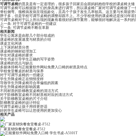
- 2018-08-16-
可调节桌椅
的普及是有一定道理的，很多孩子回家后会跟妈妈抱怨学校的课桌椅太矮，自己俨
可调节桌椅可以根据孩子们的身高来进行调节，所以课桌椅厂家对可调节桌椅做了一些相关调查
脊柱侧弯。颈椎病发病呈现低龄化，且高个子孩子发生几率较高。这主要与长期姿势不良有关
胖子多，但是学校可调节桌椅的调整却跟不上。不少学校使用的课桌椅还是按10年前孩子身
可调节桌椅对于以上所出现的现象有着很好的调节重用，能够很好地解决这一系列的问题
上一条:
对于可调节桌椅的一些建议
下一条:
可调节桌椅不断在革新
相关新闻
学生公寓床是由那几个部分组成的
课桌椅的发展速度与材质的介绍
课桌文化闲谈
上下床的材质分类
课桌椅的钢材处理加工
学生对课桌椅的要求
学生书桌引导学生正确的写字姿势
课桌椅的优点与缺点
多媒体排椅与正能量软件网站免费入口椅的材质及特点
学校食堂餐桌的材质与保养
对于可调节桌椅的一些建议
学生升降桌椅正在悄悄变样
导致学生升降桌椅符合率偏低的因素
学生升降桌椅的影响因素
不同材质的阶梯教室桌椅的清洁方式
对于阶梯教室桌椅不同材质相对应的清洁方式
关于阶梯教室桌椅的尺寸介绍
阶梯教室桌椅的设计特征
可调节桌椅让孩子用得更舒适
好的学生桌椅可以让您使用的更加安心
相关产品
厂家直销快餐食堂餐桌-F512