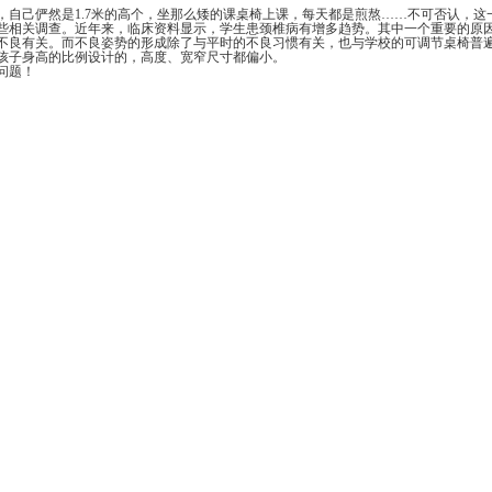
然是1.7米的高个，坐那么矮的课桌椅上课，每天都是煎熬……不可否认，这一现
。近年来，临床资料显示，学生患颈椎病有增多趋势。其中一个重要的原因是现在
。而不良姿势的形成除了与平时的不良习惯有关，也与学校的可调节桌椅普遍过小过矮有
高的比例设计的，高度、宽窄尺寸都偏小。
！