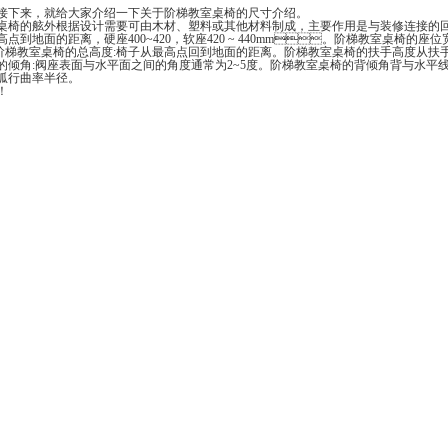
，接下来，就给大家介绍一下关于阶梯教室桌椅的尺寸介绍。
教室桌椅的舷外根据设计需要可由木材、塑料或其他材料制成，主要作用是与装修连接的
到地面的距离，硬座400~420，软座420 ~ 440mm。阶梯教室桌椅
。阶梯教室桌椅的总高度:椅子从最高点回到地面的距离。阶梯教室桌椅的扶手高度
座的倾角:阀座表面与水平面之间的角度通常为2~5度。阶梯教室桌椅的背倾角背与水平线的夹
行曲率半径。
！