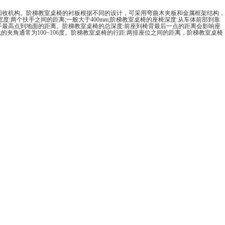
回收机构。阶梯教室桌椅的衬板根据不同的设计，可采用弯曲木夹板和金属框架结构，
的座位宽度:两个扶手之间的距离;一般大于400mm;阶梯教室桌椅的座椅深度:从车体前部到靠
从扶手最高点到地面的距离。阶梯教室桌椅的总深度:前座到椅背最后一点的距离会影响座
角通常为100~106度。阶梯教室桌椅的行距:两排座位之间的距离，阶梯教室桌椅