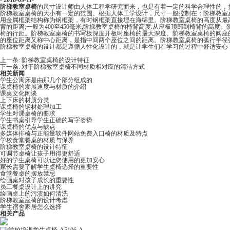
- 2018-09-11-
阶梯教室桌椅
的尺寸设计师由人体工程学研究而来，也是有着一定的科学合理性的
阶梯教室桌椅的大小有一定的范围。根据人体工学设计，尺寸一般控制在：阶梯
用金属框架结构称为钢框架，有时钢框架直接埋在海绵里。阶梯教室桌椅的高度从最高点
背的距离;一般为400至450毫米;阶梯教室桌椅的椅背高度:从座板顶部到椅背的高度
椅的行距。阶梯教室桌椅的书写板深度开板时座椅的最大深度。阶梯教室桌椅的阀
的座位距离又称中心距离，是指中间两个座位之间的距离。阶梯教室桌椅的弧行半径弧
阶梯教室桌椅的设计都是遵循人性化设计的，就是让学生们在学习的过程中舒适安心
上一条:
阶梯教室桌椅的设计特征
下一条:
对于阶梯教室桌椅不同材质相对应的清洁方式
相关新闻
学生公寓床是由那几个部分组成的
课桌椅的发展速度与材质的介绍
课桌文化闲谈
上下床的材质分类
课桌椅的钢材处理加工
学生对课桌椅的要求
学生书桌引导学生正确的写字姿势
课桌椅的优点与缺点
多媒体排椅与正能量软件网站免费入口椅的材质及特点
学校食堂餐桌的材质与保养
阶梯教室桌椅的设计特征
可调节桌椅让孩子用得更舒适
好的学生桌椅可以让您使用的更加安心
家长需要了解学生桌椅选择的重要性
食堂餐桌的摆放禁忌
绘画桌对孩子成长的重要性
员工餐桌设计上的讲究
绘画桌上的污渍如何清洗
阶梯教室座椅的设计考虑
学生宿舍家居怎么选择
相关产品