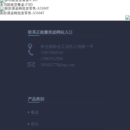
多功能食堂餐桌-F505
新款课桌椅批发零售-A5104T
联系正能量奖励网站入口
前仓镇前仓工业区八佰路一号
15857994743
13967912996
391432778@qq.com
产品类别
餐桌
讲台