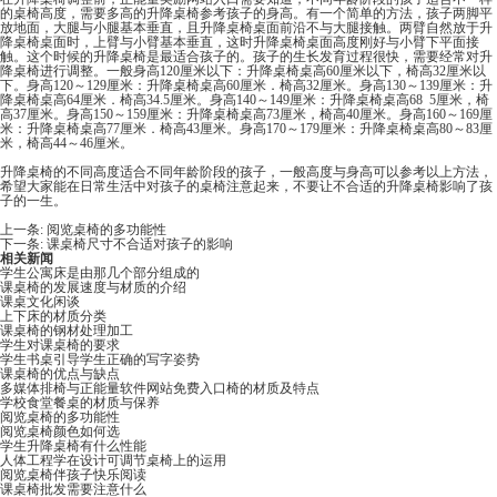
的桌椅高度，需要多高的升降桌椅参考孩子的身高。有一个简单的方法，孩子两脚平
放地面，大腿与小腿基本垂直，且升降桌椅桌面前沿不与大腿接触。两臂自然放于升
降桌椅桌面时，上臂与小臂基本垂直，这时升降桌椅桌面高度刚好与小臂下平面接
触。这个时候的升降桌椅是最适合孩子的。孩子的生长发育过程很快，需要经常对升
降桌椅进行调整。一般身高120厘米以下：升降桌椅桌高60厘米以下，椅高32厘米以
下。身高120～129厘米：升降桌椅桌高60厘米．椅高32厘米。身高130～139厘米：升
降桌椅桌高64厘米．椅高34.5厘米。身高140～149厘米：升降桌椅桌高68 5厘米，椅
高37厘米。身高150～159厘米：升降桌椅桌高73厘米，椅高40厘米。身高160～169厘
米：升降桌椅桌高77厘米．椅高43厘米。身高170～179厘米：升降桌椅桌高80～83厘
米，椅高44～46厘米。
升降桌椅的不同高度适合不同年龄阶段的孩子，一般高度与身高可以参考以上方法，
希望大家能在日常生活中对孩子的桌椅注意起来，不要让不合适的升降桌椅影响了孩
子的一生。
上一条:
阅览桌椅的多功能性
下一条:
课桌椅尺寸不合适对孩子的影响
相关新闻
学生公寓床是由那几个部分组成的
课桌椅的发展速度与材质的介绍
课桌文化闲谈
上下床的材质分类
课桌椅的钢材处理加工
学生对课桌椅的要求
学生书桌引导学生正确的写字姿势
课桌椅的优点与缺点
多媒体排椅与正能量软件网站免费入口椅的材质及特点
学校食堂餐桌的材质与保养
阅览桌椅的多功能性
阅览桌椅颜色如何选
学生升降桌椅有什么性能
人体工程学在设计可调节桌椅上的运用
阅览桌椅伴孩子快乐阅读
课桌椅批发需要注意什么