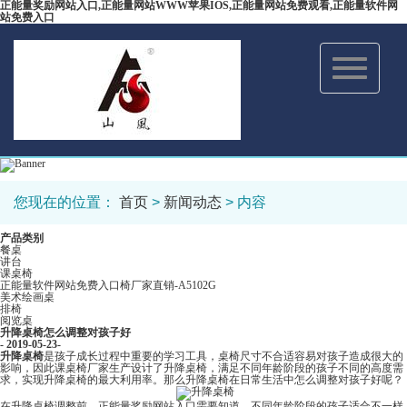
正能量奖励网站入口,正能量网站WWW苹果IOS,正能量网站免费观看,正能量软件网
站免费入口
Toggle
navigation
您现在的位置：
首页
>
新闻动态
> 内容
产品类别
餐桌
讲台
课桌椅
正能量软件网站免费入口椅厂家直销-A5102G
美术绘画桌
排椅
阅览桌
升降桌椅怎么调整对孩子好
- 2019-05-23-
升降桌椅
是孩子成长过程中重要的学习工具，桌椅尺寸不合适容易对孩子造成很大的
影响，因此课桌椅厂家生产设计了升降桌椅，满足不同年龄阶段的孩子不同的高度需
求，实现升降桌椅的最大利用率。那么升降桌椅在日常生活中怎么调整对孩子好呢？
在升降桌椅调整前，正能量奖励网站入口需要知道，不同年龄阶段的孩子适合不一样