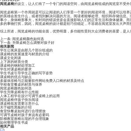
- 2019-05-29-
阅览桌椅
的设立，让人们有了一个专门的阅读空间，由阅览桌椅组成的阅览室不受外界
阅览桌椅第一个作用就是可以让阅读的人们享受一个更好的阅读环境，阅读可以培养正能量奖
的英雄会发生什么，或者找到解决问题的方法。阅读者能够处理、组织和存储信息。
事小，身体畸形事大，长时间的错误坐姿会直接影响人们的正常生活和身体健康。而
多的事物打扰，因此，阅览桌椅的设计都是轻巧但稳定，不容易在阅览室发出大声而打
综上所述，阅览桌椅的功能全面，优势明显，多功能性受到大众消费者的喜爱，是人
上一条:
阅览桌椅颜色如何选
下一条:
升降桌椅怎么调整对孩子好
相关新闻
学生公寓床是由那几个部分组成的
课桌椅的发展速度与材质的介绍
课桌文化闲谈
上下床的材质分类
课桌椅的钢材处理加工
学生对课桌椅的要求
学生书桌引导学生正确的写字姿势
课桌椅的优点与缺点
多媒体排椅与正能量软件网站免费入口椅的材质及特点
学校食堂餐桌的材质与保养
阅览桌椅颜色如何选
学生升降桌椅有什么性能
人体工程学在设计可调节桌椅上的运用
阅览桌椅伴孩子快乐阅读
课桌椅批发需要注意什么
关于磁性黑板的介绍
食堂快餐桌如何进行合理摆放
可调节桌椅对孩子来说有必要吗
阶梯教室座椅出现的不合理现象
如何整理学生书桌
相关产品