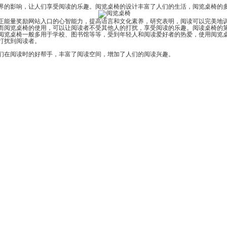
的影响，让人们享受阅读的乐趣。阅览桌椅的设计丰富了人们的生活，阅览桌椅的
励网站入口的心智能力，提高语言和文化素养，研究表明，阅读可以完美地
而阅览桌椅的使用，可以让阅读者不受其他人的打扰，享受阅读的乐趣。阅读桌椅
阅览桌椅一般多用于学校、图书馆等等，受到年轻人和阅读爱好者的热爱，使用阅览
扰到阅读者。
们在阅读时的好帮手，丰富了阅读空间，增加了人们的阅读兴趣。