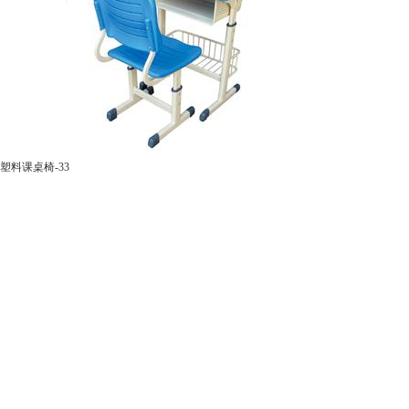
塑料课桌椅-33
联系正能量奖励网站入口
产品类
餐桌
前仓镇前仓工业区八佰路一号
15857994743
讲台
13967912996
391432778@qq.com
课桌椅
美术绘