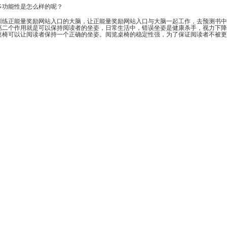
多功能性是怎么样的呢？
训练正能量奖励网站入口的大脑，让正能量奖励网站入口与大脑一起工作，去预测书中
的第二个作用就是可以保持阅读者的坐姿，日常生活中，错误坐姿是健康杀手，视力下降
桌椅可以让阅读者保持一个正确的坐姿。阅览桌椅的稳定性强，为了保证阅读者不被更