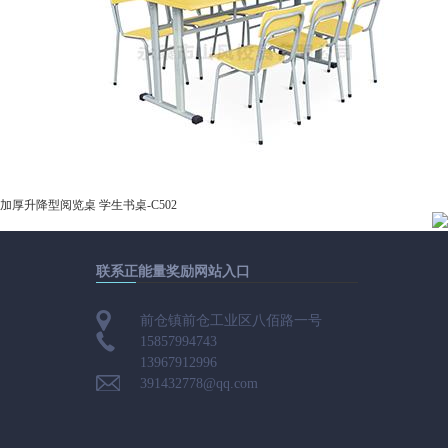
加厚升降型阅览桌 学生书桌-C502
联系正能量奖励网站入口
前仓镇前仓工业区八佰路一号
15857994743
13967912996
391432778@qq.com