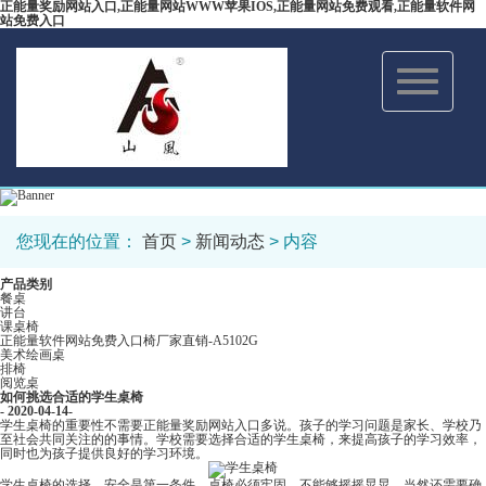
正能量奖励网站入口,正能量网站WWW苹果IOS,正能量网站免费观看,正能量软件网
站免费入口
Toggle
navigation
您现在的位置：
首页
>
新闻动态
> 内容
产品类别
餐桌
讲台
课桌椅
正能量软件网站免费入口椅厂家直销-A5102G
美术绘画桌
排椅
阅览桌
如何挑选合适的学生桌椅
- 2020-04-14-
学生桌椅的重要性不需要正能量奖励网站入口多说。孩子的学习问题是家长、学校乃
至社会共同关注的的事情。学校需要选择合适的学生桌椅，来提高孩子的学习效率，
同时也为孩子提供良好的学习环境。
学生桌椅的选择，安全是第一条件，桌椅必须牢固，不能够摇摇晃晃。当然还需要确