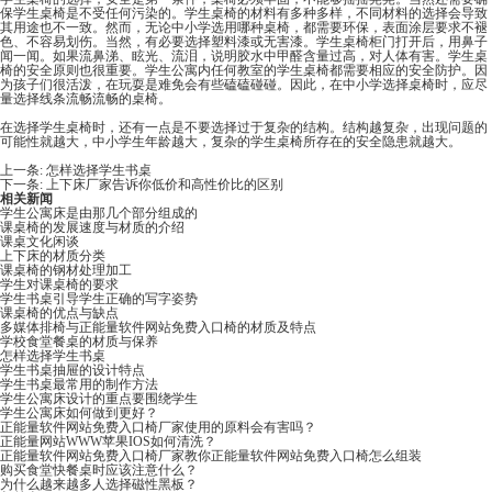
保学生桌椅是不受任何污染的。学生桌椅的材料有多种多样，不同材料的选择会导致
其用途也不一致。然而，无论中小学选用哪种桌椅，都需要环保，表面涂层要求不褪
色、不容易划伤。当然，有必要选择塑料漆或无害漆。学生桌椅柜门打开后，用鼻子
闻一闻。如果流鼻涕、眩光、流泪，说明胶水中甲醛含量过高，对人体有害。学生桌
椅的安全原则也很重要。学生公寓内任何教室的学生桌椅都需要相应的安全防护。因
为孩子们很活泼，在玩耍是难免会有些磕磕碰碰。因此，在中小学选择桌椅时，应尽
量选择线条流畅流畅的桌椅。
在选择学生桌椅时，还有一点是不要选择过于复杂的结构。结构越复杂，出现问题的
可能性就越大，中小学生年龄越大，复杂的学生桌椅所存在的安全隐患就越大。
上一条:
怎样选择学生书桌
下一条:
上下床厂家告诉你低价和高性价比的区别
相关新闻
学生公寓床是由那几个部分组成的
课桌椅的发展速度与材质的介绍
课桌文化闲谈
上下床的材质分类
课桌椅的钢材处理加工
学生对课桌椅的要求
学生书桌引导学生正确的写字姿势
课桌椅的优点与缺点
多媒体排椅与正能量软件网站免费入口椅的材质及特点
学校食堂餐桌的材质与保养
怎样选择学生书桌
学生书桌抽屉的设计特点
学生书桌最常用的制作方法
学生公寓床设计的重点要围绕学生
学生公寓床如何做到更好？
正能量软件网站免费入口椅厂家使用的原料会有害吗？
正能量网站WWW苹果IOS如何清洗？
正能量软件网站免费入口椅厂家教你正能量软件网站免费入口椅怎么组装
购买食堂快餐桌时应该注意什么？
为什么越来越多人选择磁性黑板？