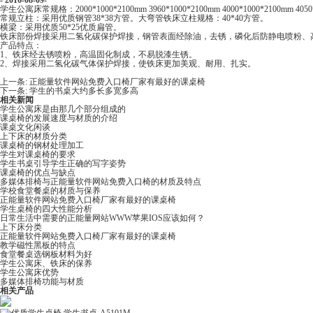
- 2016-08-09-
学生公寓床常规格：2000*1000*2100mm 3960*1000*2100mm 4000*1000*2100mm 4050
常规立柱：采用优质钢管38*38方管。大弯管铁床立柱规格：40*40方管。
横梁：采用优质50*25优质扁管。
铁床部份焊接采用二氢化碳保护焊接，钢管表面经除油，去锈，磷化后防静电喷粉、
产品特点：
1、铁床经去锈喷粉，高温固化制成，不易脱漆生锈。
2、焊接采用二氢化碳气体保护焊接，使铁床更加美观、耐用、扎实。
上一条:
正能量软件网站免费入口椅厂家有最好的课桌椅
下一条:
学生的书桌大约多长多宽多高
相关新闻
学生公寓床是由那几个部分组成的
课桌椅的发展速度与材质的介绍
课桌文化闲谈
上下床的材质分类
课桌椅的钢材处理加工
学生对课桌椅的要求
学生书桌引导学生正确的写字姿势
课桌椅的优点与缺点
多媒体排椅与正能量软件网站免费入口椅的材质及特点
学校食堂餐桌的材质与保养
正能量软件网站免费入口椅厂家有最好的课桌椅
学生桌椅的四大性能分析
日常生活中需要的正能量网站WWW苹果IOS应该如何？
上下床分类
正能量软件网站免费入口椅厂家有最好的课桌椅
教学磁性黑板的特点
食堂餐桌选钢板材料为好
学生​公寓床、铁床的保养
学生公寓床优势
多媒体排椅功能与材质
相关产品