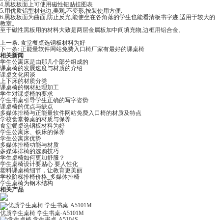
4.黑板板面上可使用磁性钮贴挂图表
5.用优质铝型材包边,美观,不变形,按装使用方便.
6.黑板板面为曲面,防止反光,能使坐在各角落的学生也能看清板书字迹,适用于较大的
教室。
至于磁性黑板用的材料大致是两层金属板加中间填充物,边框用铝合金。
上一条:
食堂餐桌选钢板材料为好
下一条:
正能量软件网站免费入口椅厂家有最好的课桌椅
相关新闻
学生公寓床是由那几个部分组成的
课桌椅的发展速度与材质的介绍
课桌文化闲谈
上下床的材质分类
课桌椅的钢材处理加工
学生对课桌椅的要求
学生书桌引导学生正确的写字姿势
课桌椅的优点与缺点
多媒体排椅与正能量软件网站免费入口椅的材质及特点
学校食堂餐桌的材质与保养
食堂餐桌选钢板材料为好
学生​公寓床、铁床的保养
学生公寓床优势
多媒体排椅功能与材质
多媒体排椅的选购技巧
学生桌椅如何更加舒服？
学生桌椅​设计要贴心 要人性化
塑料课桌椅细节，让教育更美丽
学校阶梯排椅价格_多媒体排椅​
学生桌椅为钢木结构
相关产品
优质学生桌椅 学生书桌-A5101M