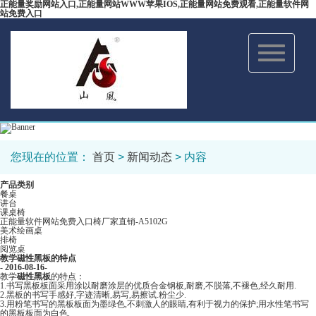
正能量奖励网站入口,正能量网站WWW苹果IOS,正能量网站免费观看,正能量软件网
站免费入口
Toggle
navigation
您现在的位置：
首页
>
新闻动态
> 内容
产品类别
餐桌
讲台
课桌椅
正能量软件网站免费入口椅厂家直销-A5102G
美术绘画桌
排椅
阅览桌
教学磁性黑板的特点
- 2016-08-16-
教学
磁性黑板
的特点：
1.书写黑板板面采用涂以耐磨涂层的优质合金钢板,耐磨,不脱落,不褪色,经久耐用.
2.黑板的书写手感好,字迹清晰,易写,易擦试.粉尘少.
3.用粉笔书写的黑板板面为墨绿色,不刺激人的眼睛,有利于视力的保护;用水性笔书写
的黑板板面为白色.