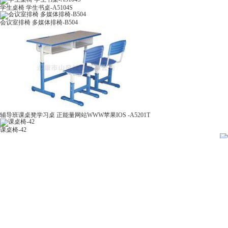
学生桌椅 学生书桌-A5104S
会议室排椅 多媒体排椅-B504
辅导班课桌凳学习桌 正能量网站WWW苹果IOS -A5201T
课桌椅-42
联系正能量奖励网站入口
前仓镇前仓工业区八佰路一号
15857994743
13967912996
391432778@qq.com