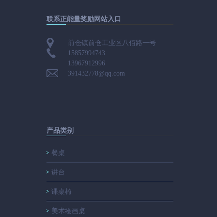
联系正能量奖励网站入口
前仓镇前仓工业区八佰路一号
15857994743
13967912996
391432778@qq.com
产品类别
餐桌
讲台
课桌椅
美术绘画桌