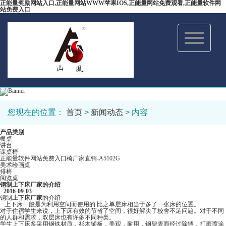
正能量奖励网站入口,正能量网站WWW苹果IOS,正能量网站免费观看,正能量软件网
站免费入口
Toggle
navigation
您现在的位置：
首页
>
新闻动态
> 内容
产品类别
餐桌
讲台
课桌椅
正能量软件网站免费入口椅厂家直销-A5102G
美术绘画桌
排椅
阅览桌
钢制上下床厂家的介绍
- 2016-09-03-
钢制
上下床厂家
的介绍
上下床一般是为利用空间而使用的.比之单层床相当于多了一张床的位置。
对于住宿学生来说，上下床有效的节省了空间，很好解决了校舍不足问题。对于不同
的人群和需求，双层床也有许多不同种类。
学生上下床多采用钢铁材质，杉木铺板，美观，耐用，钢架表面经过除锈，打磨喷涂