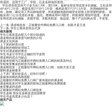
而成的，适用于工厂，学校，以及各种场所使用。
学生宿舍双层床尺寸多为长1.9米，宽0.9米。板材全部采用优质冷轧钢板。立柱采用
40*40*1.2方管，横梁采用25*50*1.2方管，横档采用25*25*1.0方管。 所用钢材经涂
有，除锈，磷化等工序后静电喷塑，所有接触地面的钢管全部套上防滑塑料胶套。 床
板采用1.5公分优质杉木板，抛光。爬梯采用Φ19圆管，焊接满焊,增加牢固度。 柜体
采用优质冷轧钢板，美观牢固。并配有鞋架、脸盆架。整个产品结构合理，不变形。
上一条:
课桌椅批发​：正能量软件网站免费入口椅，创新才是王道
下一条:
学生公寓床是组合式床
相关新闻
学生公寓床是由那几个部分组成的
课桌椅的发展速度与材质的介绍
课桌文化闲谈
上下床的材质分类
课桌椅的钢材处理加工
学生对课桌椅的要求
学生书桌引导学生正确的写字姿势
课桌椅的优点与缺点
多媒体排椅与正能量软件网站免费入口椅的材质及特点
学校食堂餐桌的材质与保养
课桌椅批发​：正能量软件网站免费入口椅，创新才是王道
塑料课桌椅要求
上下床厂家​好处盘点，赶快行动吧！
多媒体排椅​的风格搭配
正能量软件网站免费入口椅厂家有最好的课桌椅
课桌椅批发对学生健康的影响正能量网站免费观看
食堂餐桌的选择
正能量软件网站免费入口椅批发
学生桌椅​ 用安全桌椅促进祖国教育
学生书桌高度多少合适？
相关产品