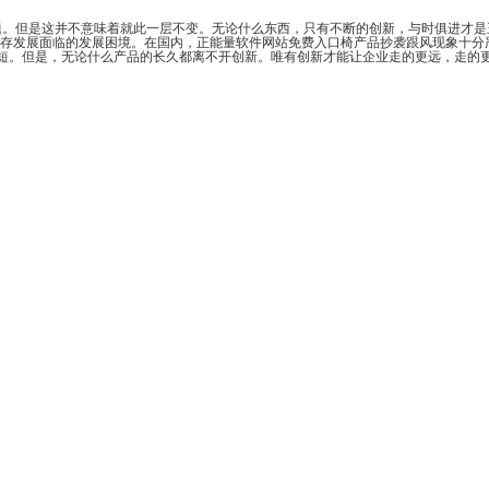
。但是这并不意味着就此一层不变。无论什么东西，只有不断的创新，与时俱进才是王道
前生存发展面临的发展困境。在国内，正能量软件网站免费入口椅产品抄袭跟风现象十分严重
。但是，无论什么产品的长久都离不开创新。唯有创新才能让企业走的更远，走