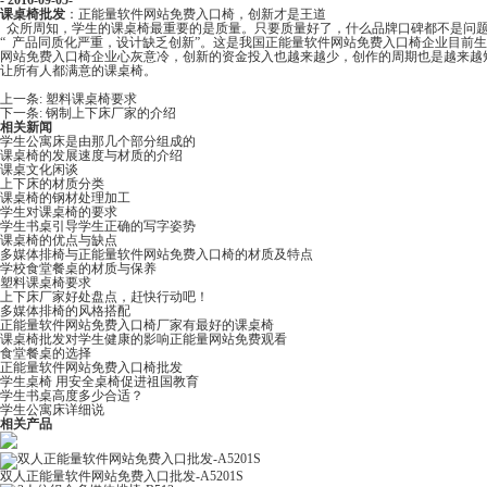
- 2016-09-05-
课桌椅批发
：正能量软件网站免费入口椅，创新才是王道
众所周知，学生的课桌椅最重要的是质量。只要质量好了，什么品牌口碑都不是问题
“ 产品同质化严重，设计缺乏创新”。这是我国正能量软件网站免费入口椅企业目
网站免费入口椅企业心灰意冷，创新的资金投入也越来越少，创作的周期也是越来越短
让所有人都满意的课桌椅。
上一条:
塑料课桌椅要求
下一条:
钢制上下床厂家的介绍
相关新闻
学生公寓床是由那几个部分组成的
课桌椅的发展速度与材质的介绍
课桌文化闲谈
上下床的材质分类
课桌椅的钢材处理加工
学生对课桌椅的要求
学生书桌引导学生正确的写字姿势
课桌椅的优点与缺点
多媒体排椅与正能量软件网站免费入口椅的材质及特点
学校食堂餐桌的材质与保养
塑料课桌椅要求
上下床厂家​好处盘点，赶快行动吧！
多媒体排椅​的风格搭配
正能量软件网站免费入口椅厂家有最好的课桌椅
课桌椅批发对学生健康的影响正能量网站免费观看
食堂餐桌的选择
正能量软件网站免费入口椅批发
学生桌椅​ 用安全桌椅促进祖国教育
学生书桌高度多少合适？
学生公寓床详细说
相关产品
双人正能量软件网站免费入口批发-A5201S