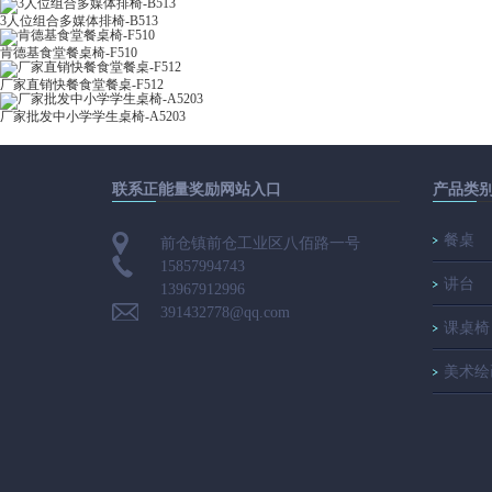
3人位组合多媒体排椅-B513
肯德基食堂餐桌椅-F510
厂家直销快餐食堂餐桌-F512
厂家批发中小学学生桌椅-A5203
联系正能量奖励网站入口
产品类
餐桌
前仓镇前仓工业区八佰路一号
15857994743
讲台
13967912996
391432778@qq.com
课桌椅
美术绘