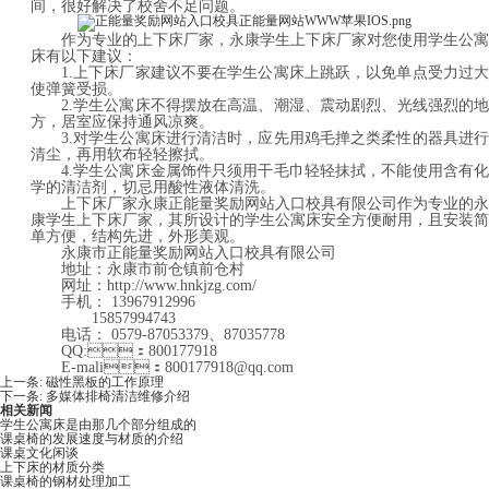
间，很好解决了校舍不足问题。
作为专业的上下床厂家，永康学生上下床厂家对您使用学生公寓
床有以下建议：
1.
上下床厂家建议不要在学生公寓床上跳跃，以免单点受力过大
使弹簧受损。
2.
学生公寓床不得摆放在高温、潮湿、震动剧烈、光线强烈的地
方，居室应保持通风凉爽。
3.
对学生公寓床进行清洁时，应先用鸡毛掸之类柔性的器具进行
清尘，再用软布轻轻擦拭。
4.
学生公寓床金属饰件只须用干毛巾轻轻抹拭，不能使用含有化
学的清洁剂，切忌用酸性液体清洗。
上下床厂家永康正能量奖励网站入口校具有限公司作为专业的永
康学生上下床厂家，其所设计的学生公寓床安全方便耐用，且安装简
单方便，结构先进，外形美观。
永康市正能量奖励网站入口校具有限公司
地址：永康市前仓镇前仓村
网址：
http://www.hnkjzg.com/
手机：
13967912996
15857994743
电话：
0579-87053379、87035778
QQ:：800177918
E-mali：800177918@qq.com
上一条:
磁性黑板的工作原理
下一条:
多媒体排椅清洁维修介绍
相关新闻
学生公寓床是由那几个部分组成的
课桌椅的发展速度与材质的介绍
课桌文化闲谈
上下床的材质分类
课桌椅的钢材处理加工