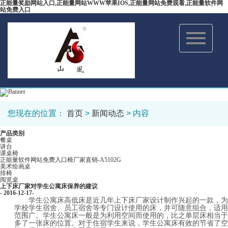
正能量奖励网站入口,正能量网站WWW苹果IOS,正能量网站免费观看,正能量软件网
站免费入口
Toggle
navigation
您现在的位置：
首页
>
新闻动态
> 内容
产品类别
餐桌
讲台
课桌椅
正能量软件网站免费入口椅厂家直销-A5102G
美术绘画桌
排椅
阅览桌
上下床厂家对学生公寓床保养的建议
- 2016-12-17-
学生公寓床高低床是近几年上下床厂家设计制作兴起的一款，为
学校学生宿舍、员工宿舍等专门设计使用的床，并可随意组合，适用
范围广。学生公寓床一般是为利用空间而使用的，比之单层床相当于
多了一张床的位置。对于住宿学生来说，学生公寓床有效的节省了空