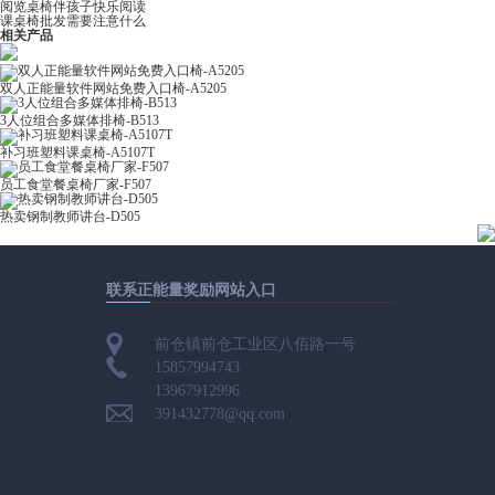
阅览桌椅伴孩子快乐阅读
课桌椅批发需要注意什么
相关产品
双人正能量软件网站免费入口椅-A5205
3人位组合多媒体排椅-B513
补习班塑料课桌椅-A5107T
员工食堂餐桌椅厂家-F507
热卖钢制教师讲台-D505
联系正能量奖励网站入口
前仓镇前仓工业区八佰路一号
15857994743
13967912996
391432778@qq.com