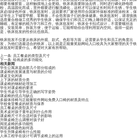
都要有橡胶套，这样触摸地上会更稳。铁床表面要除油去绣，同时进行磷化静电喷
粉，高温固化而成，里外都要进行酸洗磷化，这样才可以保证长时间不生锈，学生铁
床必须绿色环保，铁床批发时，这就要求厂家使用符合国家环保标准的喷涂粉末，保
证学生上下铺零甲醛、零释放，不会危害孩子们的身体健康。铁床批发时，请谨慎挑
选质量合格做工优秀的学生铁床，确保学生们和员工们晚上睡得舒适，以保证充足的
睡眠，有足够的精力学习和工作。铁床批发时，铁床全卡扣式设计，不需要螺丝连
接，安装简单，拆装方便，便于运输，它能帮助你合理利用室内空间。值得一提的
是，铁床批发的性价比也很高。
铁床批发不仅要从铁床的外观、款式、色彩等方面，还需要从学生和员工的角度出
发，为他们选最适合的铁床，以上就是正能量奖励网站入口校具为大家整理的关于铁
床批发时需要什么，希望对大家有所帮助。
上一条:
员工餐桌的类型及尺寸
下一条:
绘画桌的多功能化
相关新闻
学生公寓床是由那几个部分组成的
课桌椅的发展速度与材质的介绍
课桌文化闲谈
上下床的材质分类
课桌椅的钢材处理加工
学生对课桌椅的要求
学生书桌引导学生正确的写字姿势
课桌椅的优点与缺点
多媒体排椅与正能量软件网站免费入口椅的材质及特点
学校食堂餐桌的材质与保养
员工餐桌的类型及尺寸
美术桌对孩子童年起到什么作用
课桌椅尺寸不合适对孩子的影响
升降桌椅怎么调整对孩子好
阅览桌椅的多功能性
阅览桌椅颜色如何选
学生升降桌椅有什么性能
人体工程学在设计可调节桌椅上的运用