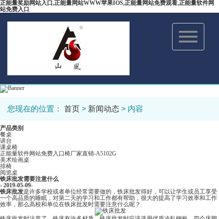
正能量奖励网站入口,正能量网站WWW苹果IOS,正能量网站免费观看,正能量软件网
站免费入口
Toggle
navigation
您现在的位置：
首页
>
新闻动态
> 内容
产品类别
餐桌
讲台
课桌椅
正能量软件网站免费入口椅厂家直销-A5102G
美术绘画桌
排椅
阅览桌
铁床批发需要注意什么
- 2019-05-09-
铁床批发
是许多学校或者单位经常需要做的，铁床批发得好，可以让学生或员工享受
一个高品质的睡眠，对第二天的学习和工作都有帮助，很大的提高了学习效率和工作
效率，那么高校和单位在铁床批发时需要注意什么呢？
铁床批发时注意了，铁床有许多材质，铁床批发时应该选用优质冷轧钢板。四个床脚