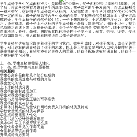
学生桌椅中学生的桌面标准尺寸是60厘米*40厘米，凳子面标准34.5厘米*24厘米。据
了解，许多学校没有考虑到学生的基本情况，孩子是不断生长发育的，而课桌椅却是
一成不变的，这证明学生桌椅是不达标的。大家都知道，学生学习成绩的优劣和坐功
有一定的关系，孩子的身高符合学生桌椅的高差，坐起来必然是稳如泰山；孩子过高
或过矮，学生桌椅坐的必然坐如针毡，一坐下来就难受，不容易集中注意力，谈何学
习，谈何成绩。孩子坐上不达标的学生桌椅很不舒服，影响书写，用眼不卫生，视力
也就随之迅速下降，近视开始出现；高个子的孩子真的是“委曲求全”，腿不能在桌下
自由移动，脊柱、颈椎、胸腔长此以往地受控于坐姿不良，驼背、劳损、疲劳、变形
也就如影随形，没人敢拍着胸脯说自己孩子是健康的。
学生桌椅的达标情况影响着孩子的学习状态、效率和成绩，对孩子来说，成长至关重
要，别让达标的课桌椅毁了孩子的未来。以上是正能量奖励网站入口校具整理的关于
课桌椅的小知识，希望能够引起更多人的重视，给孩子配备达标的课桌椅，给孩子一
个更好的学习环境。
上一条:
学生桌椅更需要人性化
下一条:
整理学生书桌的重要性
相关新闻
学生公寓床是由那几个部分组成的
课桌椅的发展速度与材质的介绍
课桌文化闲谈
上下床的材质分类
课桌椅的钢材处理加工
学生对课桌椅的要求
学生书桌引导学生正确的写字姿势
课桌椅的优点与缺点
多媒体排椅与正能量软件网站免费入口椅的材质及特点
学校食堂餐桌的材质与保养
学生桌椅更需要人性化
学生书桌的设计要素有哪些
风水学中学生书桌应该怎么摆
食堂快餐桌常见的保养问题
食堂餐桌应该如何保养
升降桌椅有必要吗