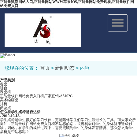
正能量奖励网站入口,正能量网站WWW苹果IOS,正能量网站免费观看,正能量软件网
站免费入口
Toggle
navigation
您现在的位置：
首页
>
新闻动态
> 内容
产品类别
餐桌
讲台
课桌椅
正能量软件网站免费入口椅厂家直销-A5102G
美术绘画桌
排椅
阅览桌
怎么看学生桌椅是否达标
- 2019-10-18-
学生桌椅是学生很好的学习伙伴，更是陪伴学生们学习生涯最长的工具。而大家众所
周知，正能量软件网站免费入口椅不达标的话，很容易会对学生的身体健康造成影
响，因此，在学生的成长过程中，需要照顾到学生的身体发育情况。那么怎么看学生
桌椅是否达标呢？