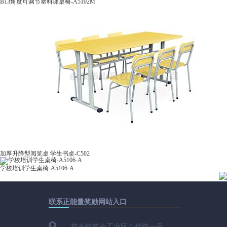
B13角度可调节塑料课桌椅-A5102M
加厚升降型阅览桌 学生书桌-C502
学校培训学生桌椅-A5106-A
联系正能量奖励网站入口
前仓镇前仓工业区八佰路一号