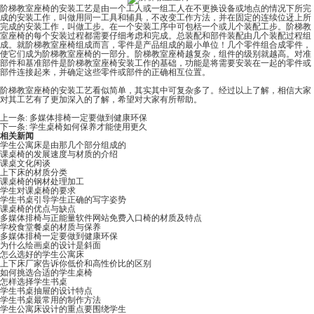
阶梯教室座椅的安装工艺是由一个工人或一组工人在不更换设备或地点的情况下所完
成的安装工作，叫做用同一工具和辅具，不改变工作方法，并在固定的连续位迓上所
完成的安装工作，叫做工步。在一个安装工序中可包栝一个或儿个装配工步。阶梯教
室座椅的每个安装过程都需要仔细考虑和完成。总装配和部件装配由几个装配过程组
成。就阶梯教室座椅组成而言，零件是产品组成的最小单位！几个零件组合成零件，
使它们成为阶梯教室座椅的一部分。阶梯教室座椅越复杂，组件的级别就越高。对准
部件和基准部件是阶梯教室座椅安装工作的基础，功能是将需要安装在一起的零件或
部件连接起来，并确定这些零件或部件的正确相互位置。
阶梯教室座椅的安装工艺看似简单，其实其中可复杂多了。经过以上了解，相信大家
对其工艺有了更加深入的了解，希望对大家有所帮助。
上一条:
多媒体排椅一定要做到健康环保
下一条:
学生桌椅如何保养才能使用更久
相关新闻
学生公寓床是由那几个部分组成的
课桌椅的发展速度与材质的介绍
课桌文化闲谈
上下床的材质分类
课桌椅的钢材处理加工
学生对课桌椅的要求
学生书桌引导学生正确的写字姿势
课桌椅的优点与缺点
多媒体排椅与正能量软件网站免费入口椅的材质及特点
学校食堂餐桌的材质与保养
多媒体排椅一定要做到健康环保
为什么绘画桌的设计是斜面
怎么选好的学生公寓床
上下床厂家告诉你低价和高性价比的区别
如何挑选合适的学生桌椅
怎样选择学生书桌
学生书桌抽屉的设计特点
学生书桌最常用的制作方法
学生公寓床设计的重点要围绕学生