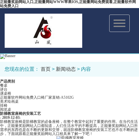
正能量奖励网站入口,正能量网站WWW苹果IOS,正能量网站免费观看,正能量软件网
站免费入口
Toggle
navigation
您现在的位置：
首页
>
新闻动态
> 内容
产品类别
餐桌
讲台
课桌椅
正能量软件网站免费入口椅厂家直销-A5102G
美术绘画桌
排椅
阅览桌
阶梯教室座椅的安装工艺
- 2019-12-03-
阶梯教室座椅是阶梯教室的必备座椅，在整个教室中起到了重要的作用。在当代生活
中，正能量奖励网站入口都知道，人们生活水平的不断提高，正能量奖励网站入口所
需求的东西也是在不断的更新和交替，就连阶梯教室座椅的安装工艺也不在不断的进
步，下面就跟着正能量奖励网站入口校具来了解一下吧！