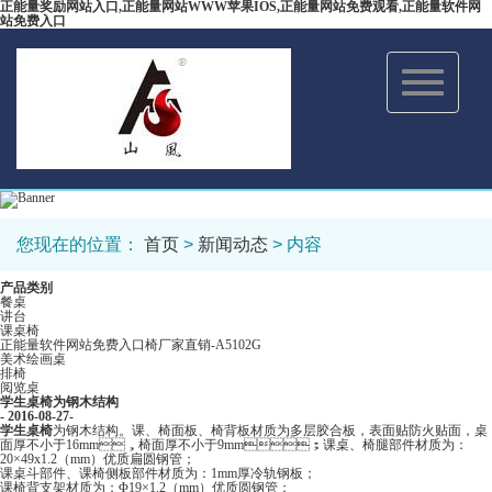
正能量奖励网站入口,正能量网站WWW苹果IOS,正能量网站免费观看,正能量软件网
站免费入口
Toggle
navigation
您现在的位置：
首页
>
新闻动态
> 内容
产品类别
餐桌
讲台
课桌椅
正能量软件网站免费入口椅厂家直销-A5102G
美术绘画桌
排椅
阅览桌
学生桌椅为钢木结构
- 2016-08-27-
学生桌椅
为钢木结构。课、椅面板、椅背板材质为多层胶合板，表面贴防火贴面，桌
面厚不小于16mm，椅面厚不小于9mm；课桌、椅腿部件材质为：
20×49x1.2（mm）优质扁圆钢管；
课桌斗部件、课椅侧板部件材质为：1mm厚冷轨钢板；
课椅背支架材质为：Φ19×1.2（mm）优质圆钢管；