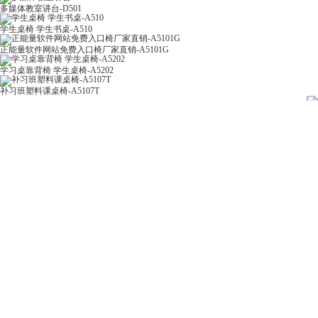
多媒体教室讲台-D501
学生桌椅 学生书桌-A510
正能量软件网站免费入口椅厂家直销-A5101G
学习桌靠背椅 学生桌椅-A5202
补习班塑料课桌椅-A5107T
联系正能量奖励网站入口
前仓镇前仓工业区八佰路一号
15857994743
13967912996
391432778@qq.com
产品类别