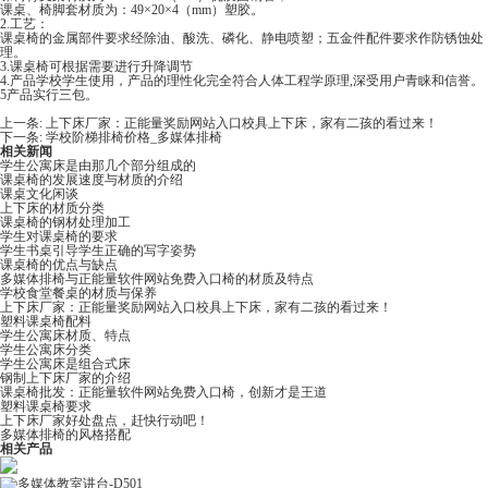
课桌、椅脚套材质为：49×20×4（mm）塑胶。
2.工艺：
课桌椅的金属部件要求经除油、酸洗、磷化、静电喷塑；五金件配件要求作防锈蚀处
理。
3.课桌椅可根据需要进行升降调节
4.产品学校学生使用，产品的理性化完全符合人体工程学原理,深受用户青睐和信誉。
5产品实行三包。
上一条:
上下床厂家​：​正能量奖励网站入口校具上下床，家有二孩的看过来！
下一条:
学校阶梯排椅价格_多媒体排椅​
相关新闻
学生公寓床是由那几个部分组成的
课桌椅的发展速度与材质的介绍
课桌文化闲谈
上下床的材质分类
课桌椅的钢材处理加工
学生对课桌椅的要求
学生书桌引导学生正确的写字姿势
课桌椅的优点与缺点
多媒体排椅与正能量软件网站免费入口椅的材质及特点
学校食堂餐桌的材质与保养
上下床厂家​：​正能量奖励网站入口校具上下床，家有二孩的看过来！
塑料课桌椅配料
学生公寓床材质、特点
学生公寓床分类
学生公寓床是组合式床
钢制上下床厂家的介绍
课桌椅批发​：正能量软件网站免费入口椅，创新才是王道
塑料课桌椅要求
上下床厂家​好处盘点，赶快行动吧！
多媒体排椅​的风格搭配
相关产品