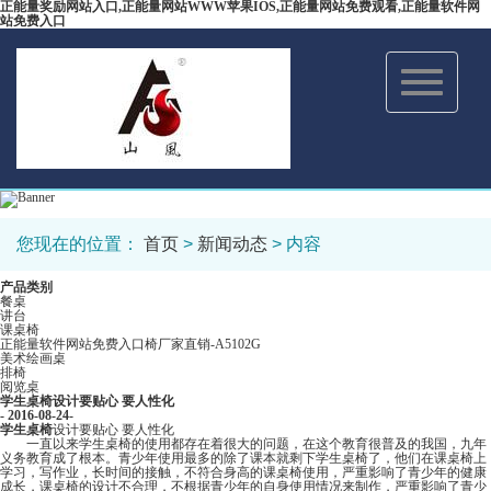
正能量奖励网站入口,正能量网站WWW苹果IOS,正能量网站免费观看,正能量软件网
站免费入口
Toggle
navigation
您现在的位置：
首页
>
新闻动态
> 内容
产品类别
餐桌
讲台
课桌椅
正能量软件网站免费入口椅厂家直销-A5102G
美术绘画桌
排椅
阅览桌
学生桌椅​设计要贴心 要人性化
- 2016-08-24-
学生桌椅
设计要贴心 要人性化
一直以来学生桌椅的使用都存在着很大的问题，在这个教育很普及的我国，九年
义务教育成了根本。青少年使用最多的除了课本就剩下学生桌椅了，他们在课桌椅上
学习，写作业，长时间的接触，不符合身高的课桌椅使用，严重影响了青少年的健康
成长，课桌椅的设计不合理，不根据青少年的自身使用情况来制作，严重影响了青少