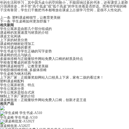
年的生活和学习，其中因为桌斗的空间狭小，不能容纳过多的书本，还有课堂上老师
只强调坐姿，并不管“高个低桌”或“低个高桌”的学生坐着是否舒适。而有些学校的椅
子没有靠背，学生们干脆把书本都堆放在课桌上占据学习空间，是很不人性化的。
上一条:
塑料课桌椅细节，让教育更美丽
下一条:
学生桌椅如何更加舒服？
相关新闻
学生公寓床是由那几个部分组成的
课桌椅的发展速度与材质的介绍
课桌文化闲谈
上下床的材质分类
课桌椅的钢材处理加工
学生对课桌椅的要求
学生书桌引导学生正确的写字姿势
课桌椅的优点与缺点
多媒体排椅与正能量软件网站免费入口椅的材质及特点
学校食堂餐桌的材质与保养
塑料课桌椅细节，让教育更美丽
学校阶梯排椅价格_多媒体排椅​
学生桌椅为钢木结构
上下床厂家​：​正能量奖励网站入口校具上下床，家有二孩的看过来！
塑料课桌椅配料
学生公寓床材质、特点
学生公寓床分类
学生公寓床是组合式床
钢制上下床厂家的介绍
课桌椅批发​：正能量软件网站免费入口椅，创新才是王道
相关产品
学生桌椅 学生书桌-A510
课桌椅批发-A5202T