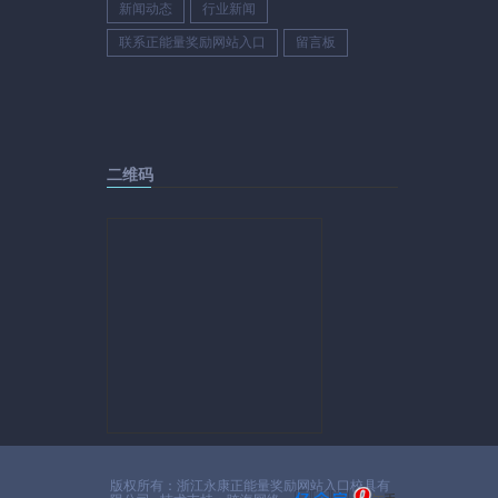
新闻动态
行业新闻
联系正能量奖励网站入口
留言板
二维码
版权所有：浙江永康正能量奖励网站入口校具有