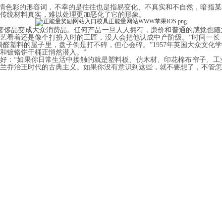
的形容词，不幸的是往往也是指易变化、不真实和不自然，
统材料真实，难以处理更加恶化了它的形象。
变成大众消费品。任何产品一旦人人拥有，廉价和普通的感觉也随之而来
还是像个打扮入时的工匠，没人会把他认成中产阶级。”时间一长，赛璐珞
料的屋子里，盘子倒是打不碎，但心会碎。”1957年英国大众
和镀铬饼干桶正悄然潜入。”
好：“如果你日常生活中接触的就是塑料板、仿木材、印花棉布帘子
治王时代的古典主义。如果你没有意识到这些，就不要想了，不管怎样