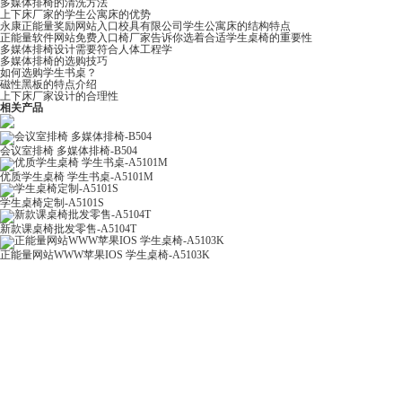
多媒体排椅的清洗方法
上下床厂家的学生公寓床的优势
永康正能量奖励网站入口校具有限公司学生公寓床的结构特点
正能量软件网站免费入口椅厂家告诉你选着合适学生桌椅的重要性
多媒体排椅设计需要符合人体工程学
多媒体排椅的选购技巧
如何选购学生书桌？
磁性黑板​的特点介绍
上下床厂家设计的合理性
相关产品
会议室排椅 多媒体排椅-B504
优质学生桌椅 学生书桌-A5101M
学生桌椅定制-A5101S
新款课桌椅批发零售-A5104T
正能量网站WWW苹果IOS 学生桌椅-A5103K
联系正能量奖励网站入口
产品类
餐桌
前仓镇前仓工业区八佰路一号
15857994743
讲台
13967912996