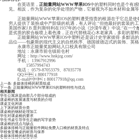
- 2016-11-21-
在英语里，
正能量网站WWW苹果IOS
中的塑料同时也是个有感情色彩
见。相反，作为复杂的化学处理的产物，它被视为不如木材和金属等传
正能量网站WWW苹果IOS的塑料遭受指责的根源在于它总是使奢侈品
穷人提供了装扮成中产阶级的机遇，有人评论:“但他最好的套装的工艺看着
美国作家J.B.普列斯特利在1937年的小说《沙漠午夜》中说:“在一个酚醛塑
是劣质的胶合板喷上着色漆，正在代替桃花心木老家具，多彩的塑料
正能量网站WWW苹果IOS中塑料还是设计史学家彼得
·多默说的
品位――包豪斯的现代主义的自然秩序、德国彼德迈式的装饰、英格兰乔
永康市正能量奖励网站入口校具有限公司
地址：永康市前仓镇前仓村
网址：
http://www.hnkjzg.com/
手机：
13967912996
15857994743
电话：
0579-87053379、87035778
QQ:：800177918
E-mali：800177918@qq.com
上一条:
多媒体排椅的材质组成
下一条:
正能量网站WWW苹果IOS的塑料特性与优点
相关新闻
学生公寓床是由那几个部分组成的
课桌椅的发展速度与材质的介绍
课桌文化闲谈
上下床的材质分类
课桌椅的钢材处理加工
学生对课桌椅的要求
学生书桌引导学生正确的写字姿势
课桌椅的优点与缺点
多媒体排椅与正能量软件网站免费入口椅的材质及特点
学校食堂餐桌的材质与保养
多媒体排椅的材质组成