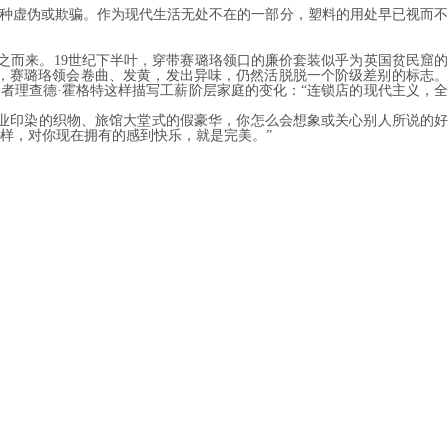
暗指某种虚伪或欺骗。作为现代生活无处不在的一部分，塑料的用处早已视而
。
19世纪下半叶，穿带赛璐珞领口的廉价套装似乎为英国贫民窟
领会卷曲、发黄，发出异味，仍然活脱脱一个阶级差别的标志。
文化学者理查德·霍格特这样描写工薪阶层家庭的变化：“连锁店的现代主义，全
、工业印染的织物、旅馆大堂式的假豪华，你怎么会想象或关心别人所说的
，对你现在拥有的感到快乐，就是完美。”