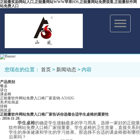
正能量奖励网站入口,正能量网站WWW苹果IOS,正能量网站免费观看,正能量软件网
站免费入口
Toggle
navigation
您现在的位置：
首页
>
新闻动态
> 内容
产品类别
餐桌
讲台
课桌椅
正能量软件网站免费入口椅厂家直销-A5102G
美术绘画桌
排椅
阅览桌
正能量软件网站免费入口椅厂家告诉你选着合适学生桌椅的重要性
- 2016-11-28-
学生桌椅
的确是学生接触最多的学习用具，选择一家好的正能量
软件网站免费入口椅厂家很重要。学生桌椅的卫生质量，直接关系到
学生的身体健康和学生的学习效果。那选择不合适的课桌椅都有哪些
后果吗？