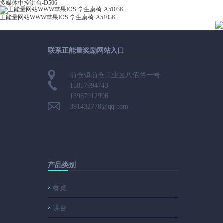
多媒体中控讲台-D506
正能量网站WWW苹果IOS 学生桌椅-A5103K
联系正能量奖励网站入口
前仓镇前仓工业区八佰路一号
15857994743
13967912996
391432778@qq.com
产品类别
餐桌
讲台