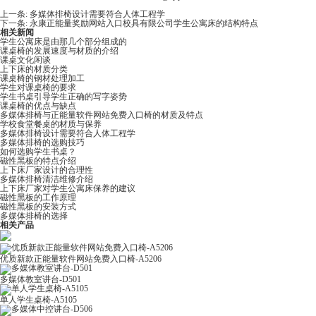
上一条:
多媒体排椅设计需要符合人体工程学
下一条:
永康正能量奖励网站入口校具有限公司学生公寓床的结构特点
相关新闻
学生公寓床是由那几个部分组成的
课桌椅的发展速度与材质的介绍
课桌文化闲谈
上下床的材质分类
课桌椅的钢材处理加工
学生对课桌椅的要求
学生书桌引导学生正确的写字姿势
课桌椅的优点与缺点
多媒体排椅与正能量软件网站免费入口椅的材质及特点
学校食堂餐桌的材质与保养
多媒体排椅设计需要符合人体工程学
多媒体排椅的选购技巧
如何选购学生书桌？
磁性黑板​的特点介绍
上下床厂家设计的合理性
多媒体排椅清洁维修介绍
上下床厂家对学生公寓床保养的建议
磁性黑板的工作原理
磁性黑板的安装方式
多媒体排椅的选择
相关产品
优质新款正能量软件网站免费入口椅-A5206
多媒体教室讲台-D501
单人学生桌椅-A5105