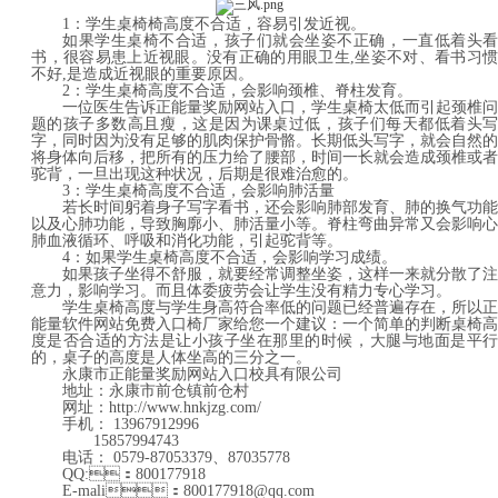
1：学生桌椅椅高度不合适，容易引发近视。
如果学生桌椅不合适，孩子们就会坐姿不正确，一直低着头看
书，很容易患上近视眼。没有正确的用眼卫生
,坐姿不对、看书习惯
不好,是造成近视眼的重要原因。
2：学生桌椅高度不合适，会影响颈椎、脊柱发育。
一位医生告诉正能量奖励网站入口，学生桌椅太低而引起颈椎问
题的孩子多数高且瘦，这是因为课桌过低，孩子们每天都低着头写
字，同时因为没有足够的肌肉保护骨骼。长期低头写字，就会自然的
将身体向后移，把所有的压力给了腰部，时间一长就会造成颈椎或者
驼背，一旦出现这种状况，后期是很难治愈的。
3：学生桌椅高度不合适，会影响肺活量
若长时间躬着身子写字看书，还会影响肺部发育、肺的换气功能
以及心肺功能，导致胸廓小、肺活量小等。脊柱弯曲异常又会影响心
肺血液循环、呼吸和消化功能，引起驼背等。
4：如果学生桌椅高度不合适，会影响学习成绩。
如果孩子坐得不舒服，就要经常调整坐姿，这样一来就分散了注
意力，影响学习。而且体委疲劳会让学生没有精力专心学习。
学生桌椅高度与学生身高符合率低的问题已经普遍存在，所以正
能量软件网站免费入口椅厂家给您一个建议：一个简单的判断桌椅高
度是否合适的方法是让小孩子坐在那里的时候，大腿与地面是平行
的，桌子的高度是人体坐高的三分之一。
永康市正能量奖励网站入口校具有限公司
地址：永康市前仓镇前仓村
网址：
http://www.hnkjzg.com/
手机：
13967912996
15857994743
电话：
0579-87053379、87035778
QQ:：800177918
E-mali：800177918@qq.com