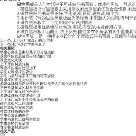
- 2016-12-07-
磁性黑板
是人们生活中不可或缺的书写板，优质的黑板，可以给
1.磁性黑板书写黑板板面采用涂以耐磨涂层的优质合金钢板,耐磨,
2.磁性黑板的书写手感好,字迹清晰,易写,易擦试.粉尘少.
3.用粉笔书写的磁性黑板板面为墨绿色,不刺激人的眼睛,有利于
4.磁性黑板板面上可使用磁性钮贴挂图表
5.磁性黑板用优质铝型材包边,美观,不变形,按装使用方便.
6.磁性黑板板面为曲面,防止反光,能使坐在各角落的学生也能看清板
磁性黑板，是一种经专业设计的全新款式的书写板，流线型的
上一条:
上下床厂家设计的合理性
下一条:
如何选购学生书桌？
相关新闻
学生公寓床是由那几个部分组成的
课桌椅的发展速度与材质的介绍
课桌文化闲谈
上下床的材质分类
课桌椅的钢材处理加工
学生对课桌椅的要求
学生书桌引导学生正确的写字姿势
课桌椅的优点与缺点
多媒体排椅与正能量软件网站免费入口椅的材质及特点
学校食堂餐桌的材质与保养
上下床厂家设计的合理性
多媒体排椅清洁维修介绍
上下床厂家对学生公寓床保养的建议
磁性黑板的工作原理
磁性黑板的安装方式
多媒体排椅的选择
学生公寓床的保养
学生书桌的正确写字坐姿
学生桌椅的安全性
食堂餐桌材质选择
相关产品